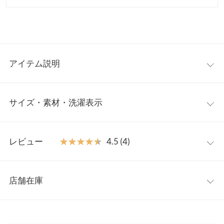
アイテム説明
こなれた大人のニュアンスパンツ。ゆるっと感のある絶妙なカー
サイズ・素材・洗濯表示
ブシルエットが穿くだけでラフな抜け感を演出。キレイめにもカ
ジュアルにも合わせるアイテム次第で雰囲気を変えられオシャレ
の幅が広がるイージーカーブパンツです。身長に合わせて選んで
【サイズ規格】
いただける3サイズ展開◎
レビュー
★★★★★
★★★★★
4.5 (4)
神戸レタスオリジナルの独自規格です。
【素材・サイズ感】
とろみ感のある柔らかなポンチ素材を使用。総ゴム仕様のウエス
レビュー：4件
M
プチM
トールM
トにストレッチの効いたノンストレスな着心地が魅力。身体のラ
店舗在庫
ウエスト幅
33〜47
33〜47
33〜47
インを拾わない落ち感がさりげなく着痩せ効果も。ラクなのにカ
★★★★★
★★★★★
5
ジュアルになりすぎないリラックスパンツです◎
カラー：ブラック
サイズ：プチM
購入日：2025/06/15
※表示されている情報は、8/08 22:45 時点のものになります。
ヒップ幅
48
48
48
※キャンセル/変更不可
※在庫ありの表示でも売り切れ等の場合がございますので、詳し
ゴムで履きやすい。楽ちんなのに綺麗に見える。