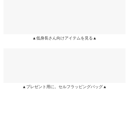
くはご利用店舗にお問い合わせください。
前股上
32
31.5
32.5
user_20250615153221473561 |
身長：
~
| 体重：
~
| 足のサイズ：
~
股下
70.5
65.5
76.5
兵庫県
三宮店
★★★★★
★★★★★
5
店舗在庫
股下裏地
8
8
8
カラー：ブラック
サイズ：M
購入日：2025/06/11
▲低身長さん向けアイテムを見る▲
姫路店
160cmで少し長いですが、スニーカーと合わせるので特に問題な
ワタリ幅
32.5
32.5
32.5
店舗在庫
いです。とてもおしゃれに見えるので、保育園の送迎にヘビロテ
しています！！
裾幅
20.5
20.5
26.5
hinaaa |
身長：
156cm
~
160cm
| 体重：
41kg
~
45kg
| 足のサイズ：
24.0cm
~
身長別サイズガイド
サイズ規格・採寸について
24.5cm
★★★★★
★★★★★
4
▲プレゼント用に。セルフラッピングバッグ▲
カラー：グレー
サイズ：プチM
購入日：2026/07/03
丈が長いのは承知の上でしたが、シルエットも綺麗なので裾上げ
して履きます。 カラーも綺麗なグレーで合わせやすそうです♩
broco |
身長：
141cm
~
145cm
| 体重：
~
| 足のサイズ：
~