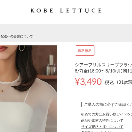
る配送への影響について
送料無料
シアーフリルスリーブブラウス 
8/7(金)18:00〜8/10(月)朝1
¥3,490
税込
(31pt
ご購入の前に必ずご確認く
初めての方はお買い物ガイドを
商品や素材の特性について
サイズ規格・採寸について