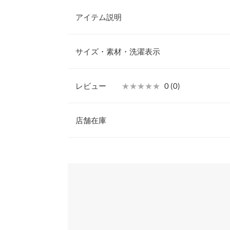
アイテム説明
透け感とフリルが魅力の、主役級スリーブブラウス
材が、着るだけで涼やかで軽やかな印象に。ふんわ
サイズ・素材・洗濯表示
動くたびに揺れて女性らしさを引き立てます。背中
らい、後ろ姿まで抜かりなく華やかに。スカートを
ツで甘さを程よく抑えたコーディネートもおすすめ
レビュー
★★★★★
★★★★★
0 (0)
【素材・サイズ感】
着丈
ほどよくゆとりのある身頃が体のラインを拾いにく
レビュー：0件
トを演出。肩先を優しく包み込むフリルスリーブが
店舗在庫
肩幅
しながら、女性らしさをさりげなく引き立てます。
自然に沿い、ボトムとのバランスも取りやすく、ス
身幅
more
※表示されている情報は、8/08 05:42 時点のものになりま
日常使いからちょっとしたお出かけまで、上品に着
※在庫ありの表示でも売り切れ等の場合がございますので
わせください。
袖丈
※キャンセル/変更不可
裾幅
兵庫県
三宮店
身長別サイズガ
※当商品はフリーサイズです。管理都合上、商品ラベル
姫路店