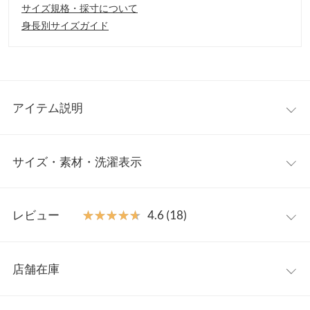
サイズ規格・採寸について
身長別サイズガイド
アイテム説明
大人気インフルエンサー【kiminaさんコラボ】着回し力抜群の選
サイズ・素材・洗濯表示
べる2タイプストライプシャツが登場。フェミニンでありなが
ら、シンプルで洗練されたきれいめデザインが魅力。1枚でさら
っと着るだけで、プライベートや休日のお出かけにぴったりな一
【サイズ規格】
枚です。胸元のポケットデザインがアクセントになり、カジュア
レビュー
★★★★★
★★★★★
4.6 (18)
神戸レタスオリジナルの独自規格です。
ルからフェミニンまで幅広く着こなせるので、シーンを問わず活
躍します。
レビュー：18件
ショート
M
【素材・サイズ感】
店舗在庫
着丈
72
オーバーサイズシルエットでリラックス感とスタイルアップを両
★★★★★
★★★★★
5
立。ショート・ロングの2タイプから選べるので、お好みに合わ
カラー：ホワイト
サイズ：M
タイプ：ショート
購入日：2025/03/22