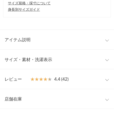
サイズ規格・採寸について
身長別サイズガイド
アイテム説明
360度かわいい華やかビスチェトップス。丸みをおびた立体ディ
サイズ・素材・洗濯表示
ティールが女性らしく優しい印象に。ノースリイトップスやTシ
ャツ、ロンTやニットソーなどインナー次第でシーズンレスでレ
イヤードスタイルを楽しんでいただけます◎
フリー
【素材・サイズ感】
レビュー
★★★★★
★★★★★
4.4 (42)
いつものスタイルに奥行き感のあるアクセントをプラス。バルー
着丈
58
ンのペプラムシルエットが体型カバー効果をもたらし一枚でオシ
レビュー：42件
ャレに着映え。スマートなスクエアネックとフェミニンなチュー
肩幅
28.5
店舗在庫
リップネックの前後2wayデザインです。サイドファスナーで着脱
★★★★★
★★★★★
5
身幅
43.5
のしやすさも◎
カラー：エクリュ
サイズ：フリー
購入日：2025/02/04