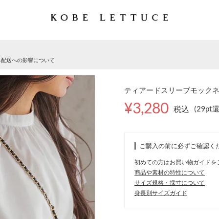
る配送への影響について
ティアードスリーブモックネッ
¥3,280
税込
(29pt
ご購入の前に必ずご確認く
初めての方はお買い物ガイドを
商品や素材の特性について
サイズ規格・採寸について
身長別サイズガイド