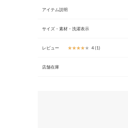
アイテム説明
華やかさ際立つデザインブラウス。ゆったりとした
ンを重ねたティアードフリルがフェミニンさたっぷ
サイズ・素材・洗濯表示
ネック仕様で上品さを兼ね備えたデザイン性が目を
【素材・サイズ感】
なめらかな表面感のブラウス素材。メリハリのある
レビュー
★★★★★
★★★★★
4 (1)
やベストなどと合わせるだけでロングシーズン着回
着丈
ーやフォーマルな装いの華やかなシーンにもぴった
レビュー：1件
ワイトのモノトーンカラー展開。
店舗在庫
肩幅
※キャンセル/変更不可
身幅
★★★★★
★★★★★
4
※表示されている情報は、8/06 09:09 時点のものになりま
カラー：ブラック
※在庫ありの表示でも売り切れ等の場合がございますので
サイズ：フリー
購入日：2025/01/18
わせください。
袖幅
袖がボリュームがあります、かっこいいです。
袖丈
兵庫県
三宮店
user_20231223144045009229 |
身長：
156cm
~
16
裾幅
袖口幅
姫路店