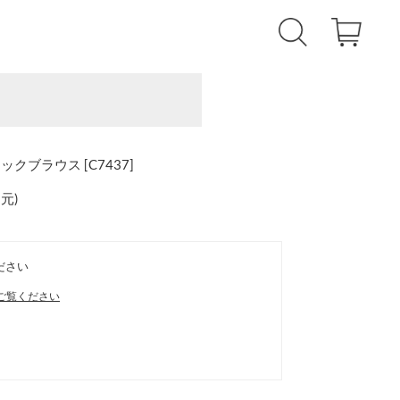
クブラウス [C7437]
還元
)
ださい
ご覧ください