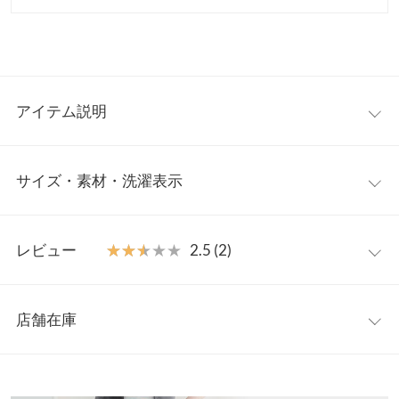
アイテム説明
低身長さんにぴったりなスタイルアップ見えが叶うショートベス
サイズ・素材・洗濯表示
ト。シンプルなTシャツやロンT、チュールスカートやティアード
スカートなどのフェミニンなアイテムと相性抜群です。前を開け
てインナーをのぞかせ、抜け感を出したスタイルもおすすめ◎デ
【サイズ規格】
イリーユースはもちろん、オケージョンスタイルにもぴったりの
レビュー
★★★★★
★★★★★
2.5 (2)
神戸レタスオリジナルの独自規格です。
アイテムです。
【素材・サイズ感】
レビュー：2件
プチ
コンパクトなショート丈ですが身幅やアームホールにゆとりを持
店舗在庫
着丈
45
たせているので、柔らかい印象のシルエットに見せてくれます。
★★★★★
★★★★★
3
開けた時もバランスが取りやすいデザインとなっており、ボトム
カラー：ライトベージュ
サイズ：プチ
購入日：2025/10/08
※表示されている情報は、8/10 20:37 時点のものになります。
肩幅
35
スは何でも合わせやすく、落ち着いた女性らしいコーデを楽しむ
※在庫ありの表示でも売り切れ等の場合がございますので、詳し
残念ながら色が似合わない気がしてまだ使えていません(T^T)可愛