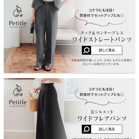
ことが出来ます。同生地のM4027とのセットアップ使いもオスス
くはご利用店舗にお問い合わせください。
身幅
45
いのでこれから着こなしを研究して使えたらいいな～と思いま
メです。
す。
※キャンセル/変更不可
裾幅
53
兵庫県
三宮店
店舗在庫
Chip |
身長：
146cm
~
150cm
| 体重：
46kg
~
50kg
| 足のサイズ：
23.0cm
~
23.5cm
袖口幅
20.5
姫路店
身長別サイズガイド
サイズ規格・採寸について
★★★★★
★★★★★
2
店舗在庫
カラー：ブラック
サイズ：プチ
購入日：2025/03/22
ボタンがすごーく止め難い！ セットアップで購入したので、セッ
トアップで使いたいと思います。こちら単体では私には着用が難
しいです…
ちぃぃ |
身長：
151cm
~
155cm
| 体重：
51kg
~
55kg
| 足のサイズ：
~
more
レビューを書く
投稿でポイントプレゼント