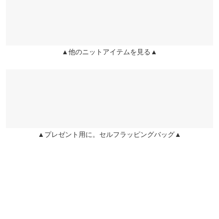
袖丈
56
user_20241111115738512901 |
身長：
156cm
~
160cm
| 体重：
41kg
~
45kg
兵庫県
三宮店
| 足のサイズ：
24.0cm
~
24.5cm
裾幅
80
店舗在庫
★★★★★
★★★★★
3
袖口幅
9
▲他のニットアイテムを見る▲
姫路店
店舗在庫
カラー：アイボリー
サイズ：フリー
購入日：2025/02/01
身長別サイズガイド
サイズ規格・採寸について
生地が重たくきれいに着こなせない。小胸の方向けだと思った。
※当商品はフリーサイズです。管理都合上、商品ラベルにはSやM
user_20250201220956486911 |
身長：
~
| 体重：
~
| 足のサイズ：
~
など具体的なサイズが表示されていることがありますが、お届け
の商品に誤りはございませんので、予めご了承ください。
more
レビューを書く
※生産時期の違いによる色や素材に関して、多少の個体差が生じ
▲プレゼント用に。セルフラッピングバッグ▲
ている場合がございます。予めご了承ください。
投稿でポイントプレゼント
※上記寸法は、生産時に指示した寸法に従い掲載しております。
生産時期の違いによる製造時の個体差が多少生じている場合がご
ざいます。また、商品についたメーカータグの数値とは異なる場
合がございます。予めご了承ください。