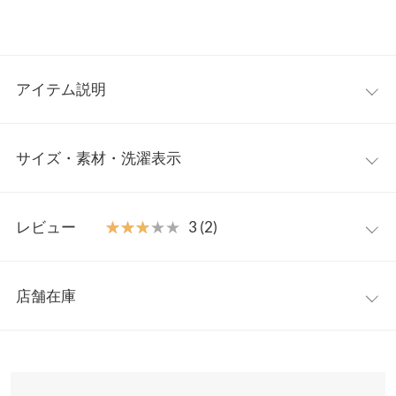
アイテム説明
襟付きスキッパーのペプラムニットトップス。程よくあいた首元
サイズ・素材・洗濯表示
デザインで顔回りをスッキリと見せます。高めの編地切り替え位
置で、スタイルアップ効果抜群◎。カジュアルにもキレイ目にお
使いいただける万能トップスです。
フリー
【素材・サイズ感】
レビュー
★★★★★
★★★★★
3 (2)
程よい厚みでサラリとしたドライタッチのミドルゲージニットト
着丈
63
ップス。ペプラムシルエットが気になるウエスト周りやヒップを
レビュー：2件
自然と目眩まししてくれます◎。セットインスリーブなのでアウ
肩幅
29
店舗在庫
ターも羽織りやすいのが嬉しいポイント。
★★★★★
★★★★★
3
身幅
36
※キャンセル/変更不可
カラー：グリーン
サイズ：フリー
購入日：2026/03/21
※表示されている情報は、8/07 03:16 時点のものになります。
※在庫ありの表示でも売り切れ等の場合がございますので、詳し
袖幅
17
思っていたよりも生地の重たさはありますが、色味は想像通りで
くはご利用店舗にお問い合わせください。
した。