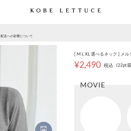
る配送への影響について
[ M L XL 選べるネック ]
¥2,490
税込
(22pt
MOVIE