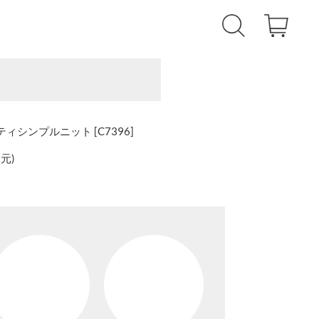
 メルティシンプルニット [C7396]
還元
)