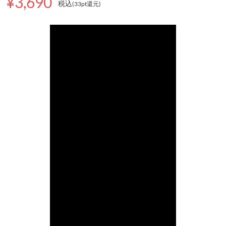
¥3,690
税込
(33pt還元
)