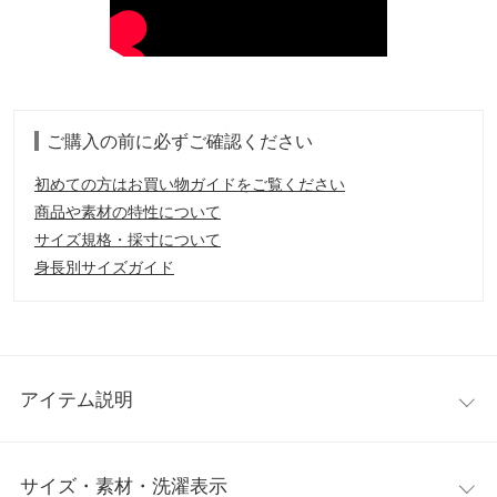
ご購入の前に必ずご確認ください
初めての方はお買い物ガイドをご覧ください
商品や素材の特性について
サイズ規格・採寸について
身長別サイズガイド
アイテム説明
クラシカルな表情がトレンドの襟付きニットカーデ。形の違うヴ
サイズ・素材・洗濯表示
ィンテージ調のパールビジューボタンが上品な雰囲気を醸し出す