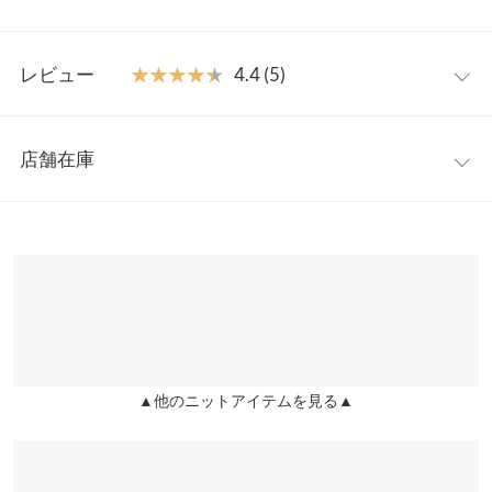
華やかポイント。カーディガンとして羽織りにも着回せ、ボタン
の開け具合で抜け感を演出しインナーのレイヤード使いも楽しめ
フリー
る一枚です。
レビュー
★★★★★
★★★★★
4.4 (5)
【素材・サイズ感】
着丈
54
温かみのあるシーズンライクなシャギーニット素材。ゆとりをも
レビュー：5件
たせた着心地ながら、袖口や裾のリブ仕様でメリハリのあるルッ
肩幅
34.5
店舗在庫
クスに。アクセサリーいらずで秋冬ファッションを華やかに彩っ
★★★★★
★★★★★
5
身幅
47
てくれます◎
カラー：ブラック
サイズ：フリー
購入日：2025/01/07
※表示されている情報は、8/06 17:20 時点のものになります。
※キャンセル/変更不可
※在庫ありの表示でも売り切れ等の場合がございますので、詳し
袖幅
17.5
ぽっちゃり体型なので、やや小さいですが可愛いので頑張って痩
くはご利用店舗にお問い合わせください。
せて着たいと思います！
袖丈
62
lettuce202302232153451 |
身長：
161cm
~
165cm
| 体重：
~
| 足のサイズ：
兵庫県
三宮店
25.0cm
~
25.5cm
裾幅
38
店舗在庫
★★★★★
★★★★★
5
袖口幅
8.3
▲他のニットアイテムを見る▲
姫路店
店舗在庫
カラー：オフホワイト
サイズ：フリー
購入日：2025/02/06
身長別サイズガイド
サイズ規格・採寸について
ボタンがおしゃれで可愛い。