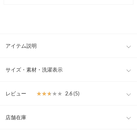
アイテム説明
ストンと落ち感が今っぽいワイドパンツレディースが登場。足元
サイズ・素材・洗濯表示
のボリュームに反してウエストはすっきりとしたデザインで、カ
ジュアルになりすぎず上品な印象に。きっちりキメたいオフィス
シーンも、公園遊びなどのレジャータイムもOK。パンプスから
M
スニーカー、ブーツとの相性もGOOD。トレンドにも左右され
レビュー
★★★★★
★★★★★
2.6 (5)
ず、シーズン通して長くご愛用頂けます。
ウエスト幅
33.5
【素材・サイズ感】
レビュー：5件
ボディラインを拾わないワイドシルエット。シワになりにくい素
ヒップ幅
48
店舗在庫
材なのも◎ドレープが魅せるゆるさで体型をカバーしつつ、ハイ
★★★★★
★★★★★
4
前股上
37
ウエスト仕様でメリハリをIN。ベーシックアイテムなのでいつも
カラー：モカ
サイズ：M
購入日：2025/02/21
※表示されている情報は、8/10 01:06 時点のものになります。