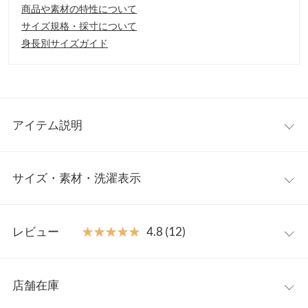
商品や素材の特性について
サイズ規格・採寸について
身長別サイズガイド
アイテム説明
あたたかみのあるディティールデザインが映えるニットカーデ。
サイズ・素材・洗濯表示
ふわふわシャギーで切り替えたバイカラーの配色パイピングやゴ
ールドボタンがコーデを彩るアクセントポイントに。トップス使
いもカーディガンとしても一枚で華やかにキマるデザイン性が魅
フリー
力です◎
レビュー
★★★★★
★★★★★
4.8 (12)
【素材・サイズ感】
着丈
48
インナーが響きにくい厚さでライトジャケット風に羽織れるニッ
レビュー：12件
ト素材。身体にフィットしすぎないリラックス感がありつつ、ス
肩幅
33
店舗在庫
タイルアップ叶えるコンパクト丈でトレンドシルエットに。レト
★★★★★
★★★★★
5