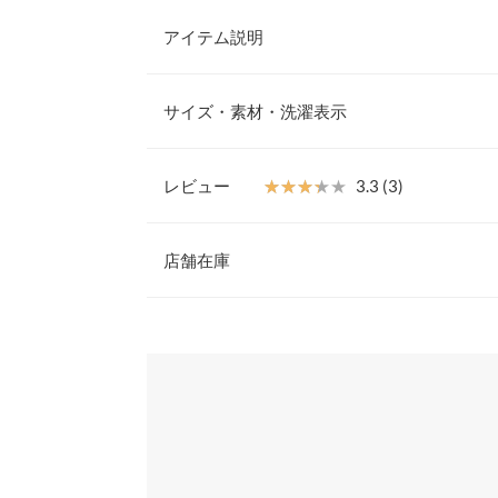
アイテム説明
温かみのある表情と華やかさが魅力的なシャギーニ
囲気を演出し思わず触れたくなる色っぽさも。甘め
サイズ・素材・洗濯表示
カジュアルスタイルにもマッチしニュアンス感あふ
【素材・サイズ感】
ふわふわソフトな肌触りのシャギー素材。とろみの
レビュー
★★★★★
★★★★★
3.3 (3)
な印象に。暖かさと上品さを兼ね備えたハイネック
着丈
っと感でシルエットまで可愛さを表現した一枚です
レビュー：3件
※キャンセル/変更不可
店舗在庫
肩幅
身幅
★★★★★
★★★★★
5
※表示されている情報は、8/08 15:23 時点のものになりま
カラー：ピンク
※在庫ありの表示でも売り切れ等の場合がございますので
サイズ：フリー
購入日：2025/11/06
わせください。
袖幅
ピンクを購入。ありちゃんの着用動画を見て一目惚
袖丈
でした。気分の上がるピンクで大人女子が着ても可
兵庫県
三宮店
丈間ご短めなのでボトムスと合わせると足長効果抜
裾幅
あーさま |
身長：
166cm
~
170cm
| 体重：
46kg
~
50
袖口幅
姫路店