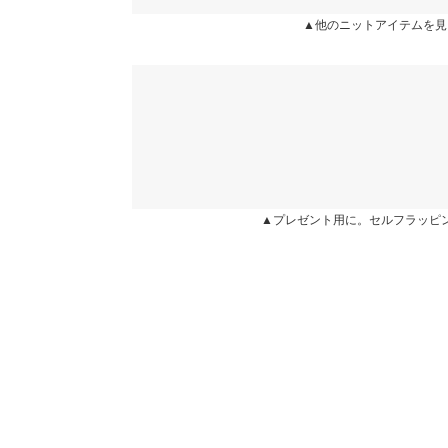
▲他のニットアイテムを見
身長別サイズガ
★★★★★
★★★★★
4
カラー：ピンク
サイズ：フリー
購入日：2025/11/06
※当商品はフリーサイズです。管理都合上、商品ラベル
表示されていることがありますが、お届けの商品に誤り
丈が短いので、手を挙げるとお腹が出てしまう感じ
ください。
スカートでもどっちでも使えるので、可愛い。
※生産時期の違いによる色や素材に関して、多少の個体
す。予めご了承ください。
☆まぁちゃん☆ |
身長：
146cm
~
150cm
| 体重：
46
※上記寸法は、生産時に指示した寸法に従い掲載してお
造時の個体差が多少生じている場合がございます。また
値とは異なる場合がございます。予めご了承ください。
▲プレゼント用に。セルフラッピ
★★★★★
★★★★★
1
カラー：ブラウン
サイズ：フリー
購入日：2025/01/31
静電気ひどすぎる
素材
ナイロン80% ポリエステル20%
まんも |
身長：
156cm
~
160cm
| 体重：
51kg
~
55
商品詳細
伸縮性：あり 淡色透け：ややあり 濃色透け：や
原産国
中国
more