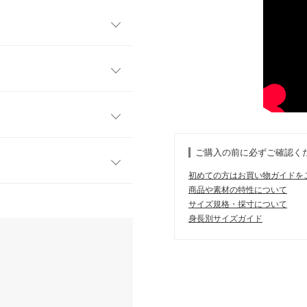
ット。ふんわりと柔らかな雰
なフェミニンコーデから大人
れる一着です。
フリー
ある質感が女性らしく優しげ
にボリュームスリーブのゆる
47
。
ご購入の前に必ずご確認く
58
初めての方はお買い物ガイドを
61
商品や素材の特性について
す。
サイズ規格・採寸について
、詳しくはご利用店舗にお問い合
20
身長別サイズガイド
れしましたが、買って大正解
52
愛いです！肌触りが良くて、
群です！
店舗在庫
46
kg
| 足のサイズ：
24.0cm
~
24.5cm
7