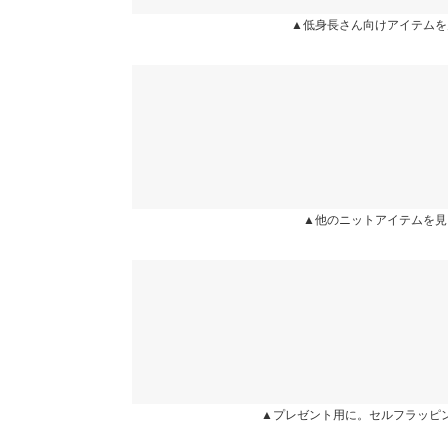
カラー：パープル
サイズ：フリー
購入日：2025/01/01
▲低身長さん向けアイテムを
身長別サイズガ
可愛いです。 白t合わせがよいかな。
※当商品はフリーサイズです。管理都合上、商品ラベル
表示されていることがありますが、お届けの商品に誤り
lettuce! |
身長：
161cm
~
165cm
|
ください。
※生産時期の違いによる色や素材に関して、多少の個体
す。予めご了承ください。
★★★★★
★★★★★
5
※上記寸法は、生産時に指示した寸法に従い掲載してお
カラー：イエロー
サイズ：フリー
購入日：2024/12/10
造時の個体差が多少生じている場合がございます。また
値とは異なる場合がございます。予めご了承ください。
▲他のニットアイテムを見
かわいいです！ ただし毛並みが安っぽいです！プ
urichan |
身長：
156cm
~
160cm
| 体重：
51kg
~
55
素材
ナイロン 80% ポリエステル 20%
more
商品詳細
伸縮性：あり 淡色透け：ややあり 濃色透け：や
原産国
▲プレゼント用に。セルフラッピ
中国