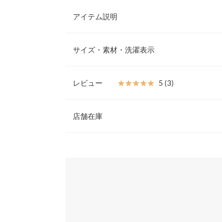
アイテム説明
ふわふわとした見た目も可愛いシャギーニット。ゆ
ューミーさが女性らしい愛されシルエットに。キレ
サイズ・素材・洗濯表示
タイルにも合わせやすい万能ニットです。
【素材・サイズ感】
ちくちく感のない柔らかなシャギーニット素材。伸
レビュー
★★★★★
★★★★★
5 (3)
地の良さも魅力。ゆるっとルーズな抜け感が女性ら
着丈
ンライクな装いを演出してくれる一着です◎
レビュー：3件
※キャンセル/変更不可
店舗在庫
肩幅
身幅
★★★★★
★★★★★
5
※表示されている情報は、8/07 06:57 時点のものになりま
カラー：オフホワイト
※在庫ありの表示でも売り切れ等の場合がございますので
サイズ：フリー
購入日：2024/12/10
わせください。
袖幅
生地もフワフワでVネックが細見え！
袖丈
兵庫県
三宮店
rrft0907 |
身長：
151cm
~
155cm
| 体重：
46kg
~
50
裾幅
袖口幅
姫路店
★★★★★
★★★★★
5