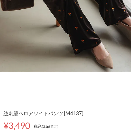
総刺繍ベロアワイドパンツ [M4137]
¥3,490
税込
(31pt還元
)