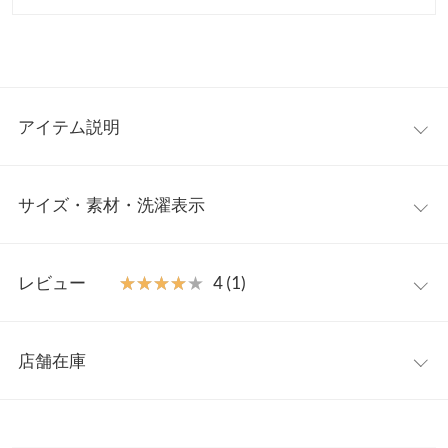
アイテム説明
温かみのあるシーズンライクな表情が印象的なベロアパンツ。ベ
サイズ・素材・洗濯表示
ロアの柔らかな光沢感とレトロな小花刺繍をアクセントにクラシ
カルな雰囲気に仕上げた一本。テイスト問わず幅広いスタイリン
グにマッチしてくれる万能さも魅力。今年らしいバレルレッグシ
フリー
ルエットも、落ち感のある素材なので滑らかなカーブラインで大
レビュー
★★★★★
★★★★★
4 (1)
人コーデにぴったり。
ウエスト幅
32〜49
【素材・サイズ感】
レビュー：1件
秋冬ムードを引き寄せるトレンドのベロア素材。ボディラインを
ヒップ幅
53.5
店舗在庫
拾わない落ち感があり、ラフに着れるのに華やかさも兼ね備えた
★★★★★
★★★★★
4
前股上
38
シーズンアイテム。ウエストはゴム仕様でリラックスして着用い
カラー：グレー
サイズ：フリー
購入日：2024/12/13
※表示されている情報は、8/07 13:34 時点のものになります。
ただけるイージーパンツです。
※在庫ありの表示でも売り切れ等の場合がございますので、詳し
股下
69.5
色可愛い！テロンとした生地感も良い。寒い時期には一枚だと寒