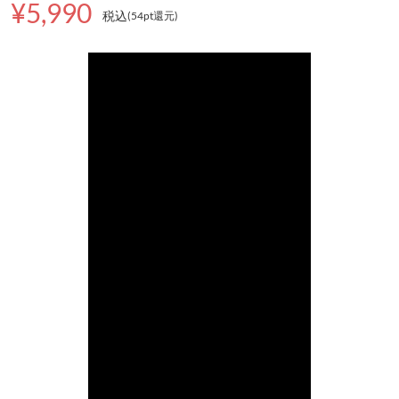
¥5,990
税込
(54pt還元
)