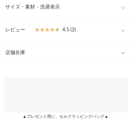
サイズ・素材・洗濯表示
に奥行きをもたらす異素材で切り替えたペプラムデザインがポイ
ント。パールビジューをあしらいアクセサリーいらずで秋冬スタ
イルを華やかに彩ります。
フリー
【素材・サイズ感】
レビュー
★★★★★
★★★★★
4.5 (2)
ふわふわのフェイクファーが見た目もあたたかな異素材ドッキン
着丈
85
グ。腰回りをカバーするチュニック丈で細身のボトム合わせとも
レビュー：2件
好相性◎カジュアルにもキレイめにも幅広いスタイルにマッチす
肩幅
37.5
店舗在庫
るジレ、ベストです。
★★★★★
★★★★★
5
身幅
50
※キャンセル/変更不可
カラー：ブラック
サイズ：フリー
購入日：2025/02/02
※表示されている情報は、8/07 08:20 時点のものになります。
※在庫ありの表示でも売り切れ等の場合がございますので、詳し
裾幅
58.5
ビジュー可愛すぎる！ 切り替えも可愛い！ 今年の秋沢山着る
くはご利用店舗にお問い合わせください。
lettuce202007260116581 |
身長：
~
| 体重：
~
| 足のサイズ：
~
袖口幅
22
兵庫県
三宮店
★★★★★
★★★★★
4
重さ（g）
670
店舗在庫
カラー：ブラック
サイズ：フリー
購入日：2025/02/06
身長別サイズガイド
サイズ規格・採寸について
▲プレゼント用に。セルフラッピングバッグ▲
姫路店
思った通りな感じで、可愛いです！届いたのが暖かくなってきた
店舗在庫
時期だったので、秋や冬に着るのが楽しみです！
※当商品はフリーサイズです。管理都合上、商品ラベルにはSやM