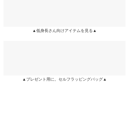
※キャンセル/変更不可
Kashi |
身長：
161cm
~
165cm
| 体重：
56kg
~
60kg
| 足のサイズ：
24.0cm
~
股下
63
69
兵庫県
三宮店
24.5cm
店舗在庫
ワタリ幅
33.5
33.5
★★★★★
★★★★★
4
▲低身長さん向けアイテムを見る▲
姫路店
裾幅
28
28
店舗在庫
カラー：ブラック
サイズ：M
購入日：2025/03/07
ウエストがインしても少し大きかったです。
身長別サイズガイド
サイズ規格・採寸について
はーと |
身長：
161cm
~
165cm
| 体重：
46kg
~
50kg
| 足のサイズ：
23.0cm
~
23.5cm
★★★★★
★★★★★
4
▲プレゼント用に。セルフラッピングバッグ▲
カラー：エクリュ
サイズ：M
購入日：2025/03/01
ウエストがもう少しタイトでも良かったかなと思います。デザイ
ンは大好きです！
SAM |
身長：
161cm
~
165cm
| 体重：
51kg
~
55kg
| 足のサイズ：
~