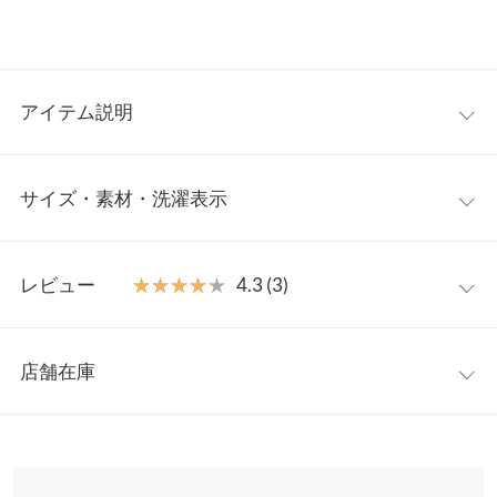
アイテム説明
フロントのゴールドジップがアクセントのワイドパンツ。センタ
サイズ・素材・洗濯表示
ープレスが縦のラインを協調し、Vカットを施したウエストライ
ンでウエストをスッキリと見せるのでスタイルアップが効果抜群
です。デイリーなシーンから、オフィスカジュアルまで幅広くご
【サイズ規格】
着用いただけます。
レビュー
★★★★★
★★★★★
4.3 (3)
神戸レタスオリジナルの独自規格です。
【素材・サイズ感】
ほんのり光沢感のある上品な生地を使用しております。淡いカラ
レビュー：3件
プチM
M
ーも透けにくい、程よく厚みのある生地でお仕立てしました。バ
店舗在庫
ウエスト幅
32.5〜40
32.5〜40
ッグゴムの仕様なのでウエスト回りに締め付け感がなくストレス
★★★★★
★★★★★
5
フリーにご着用いただけます。バッグにギャザーが寄っているの
カラー：ブラック
サイズ：M
購入日：2025/01/19
※表示されている情報は、8/06 16:28 時点のものになります。
ヒップ幅
51
51
でヒップも目立たず◎両サイドがリアルポケット・バックはすっ
※在庫ありの表示でも売り切れ等の場合がございますので、詳し
買って正解でした！スタイル良く見えます！チャックが下がらな
きりとしたフェイクポケットで仕立てました。
くはご利用店舗にお問い合わせください。
前股上
34
35
いかの心配をしてましたが、そんなことはなくて、高見えします