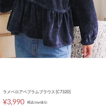
ラメベロアペプラムブラウス [C7320]
¥3,990
税込
(36pt還元
)