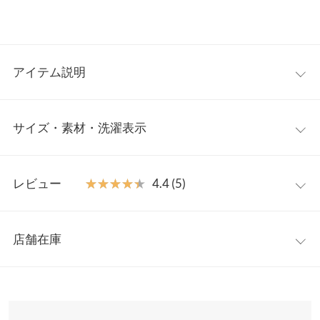
アイテム説明
上品なベロア×ラメ生地が目を惹く、ぽわん袖ペプラムブラウ
サイズ・素材・洗濯表示
ス。あえてイレギュラーに切り替えたウエストギャザーがシンプ
ルすぎず、おとなに馴染みやすい名品です。お手持ちのスカート
やデニム、スラックスとの相性が抜群。デートや食事会などきれ
M
いめなシーンでもご活用いただけます。涙開き部分はパールボタ
レビュー
★★★★★
★★★★★
4.4 (5)
ンをお付けしており、後ろ姿まで素敵な印象に。
着丈
55
【素材・サイズ感】
レビュー：5件
縦に伸縮するストレッチ生地。毛足短めのベロア生地に、主張し
肩幅
34
店舗在庫
すぎないラメ糸が織り交ざった生地を使っているので上品な印象
★★★★★
★★★★★
5
身幅
49.5
に。ウエスト部分でアシンメトリーに切り替えられたペプラムデ
カラー：ブラック
サイズ：M
購入日：2026/01/07
※表示されている情報は、8/06 17:36 時点のものになります。
ザインもおしゃれポイント。少し短めの着丈がトップスアウトで
※在庫ありの表示でも売り切れ等の場合がございますので、詳し
袖幅
20
ペプラムのデザインとラメがあって、とても可愛いです。
も抜け感をプラスします。小柄さんや低身長さんにもおすすめ。
くはご利用店舗にお問い合わせください。