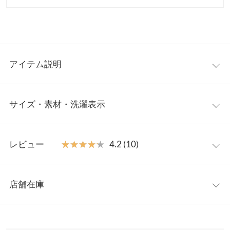
アイテム説明
大人気インフルエンサー【Reinaさんコラボ】上品な光沢のラメ
サイズ・素材・洗濯表示
感が大人の品を演出してくれるフェザーヤーンニット。短すぎな
いショート丈でスタイルアップ効果をもたらしてくれます。程よ
くゆとりのあるサイズ感で抜け感のあるスタイルに。両サイドに
フリー
施したミニポケットもアクセントに。
レビュー
★★★★★
★★★★★
4.2 (10)
【素材・サイズ感】
着丈
46
心地よい肌触りのフェザーヤーンとラメ糸を使用したニット。軽
レビュー：10件
くて温かみがあるのが特徴です。組み合わせるラメ糸をそれぞれ
肩幅
35
店舗在庫
変えていて、グレージュとピンクにはシルバーラメ、ベージュと
★★★★★
★★★★★
5
身幅
45
ダークブラウンにはゴールドラメを合わせています。
カラー：ピンク
サイズ：フリー
購入日：2025/09/27
※表示されている情報は、8/06 12:28 時点のものになります。
※キャンセル/変更不可
※在庫ありの表示でも売り切れ等の場合がございますので、詳し
袖幅
15
店舗にてベージュを購入後、丈感や素材感が可愛くて心配してい