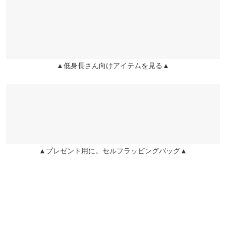
くはご利用店舗にお問い合わせください。
lettuce202008170835051 |
身長：
~
| 体重：
~
| 足のサイズ：
~
股下裏地
8
兵庫県
三宮店
★★★★★
★★★★★
5
裾幅
56
店舗在庫
カラー：チャコール
サイズ：プチ
購入日：2025/11/11
身長別サイズガイド
サイズ規格・採寸について
▲低身長さん向けアイテムを見る▲
姫路店
ダボっとしているので ダボっとしているニットと合わせたら可愛
店舗在庫
すぎました。 この服愛用しますー！
※生産時期の違いによる色や素材に関して、多少の個体差が生じ
ている場合がございます。予めご了承ください。
ぴぴ_0609 |
身長：
156cm
~
160cm
| 体重：
51kg
~
55kg
| 足のサイズ：
※上記寸法は、生産時に指示した寸法に従い掲載しております。
23.0cm
~
23.5cm
生産時期の違いによる製造時の個体差が多少生じている場合がご
★★★★★
★★★★★
5
ざいます。また、商品についたメーカータグの数値とは異なる場
合がございます。予めご了承ください。
カラー：チャコール
サイズ：プチ
購入日：2025/01/27
▲プレゼント用に。セルフラッピングバッグ▲
キュロットなのにスカートのような綺麗なフレア感がとても可愛
いです。ブラックと２色買しましたが、個人的にはグレーの方が
毛玉が目立ちずらくて気に入っています。
素材
ココモコ |
身長：
146cm
~
150cm
| 体重：
41kg
~
45kg
| 足のサイズ：
22.0cm
(表地)ポリエステル100%・(裏地)ポリエステル100%
~
22.5cm
商品詳細