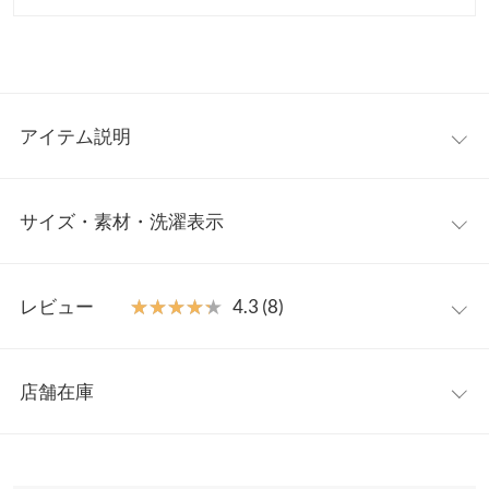
アイテム説明
低身長さん向けシリーズ【プチレ】から大人が穿きやすいキュロ
サイズ・素材・洗濯表示
ットパンツが登場。ウエストインしてもアウトでも腰回りがもた
つかないハイウエストデザイン。シンプルデザインで使い回しし
やすいのが嬉しい。
プチ
【素材・サイズ感】
レビュー
★★★★★
★★★★★
4.3 (8)
繊細な光沢感で上品見え叶うフェイクウール素材。ショーツ型の
総丈
47
裏地つきで安心してご着用いただけます◎。
レビュー：8件
※キャンセル/変更不可
ウエスト幅
31〜48
店舗在庫
★★★★★
★★★★★
5
前股上
31.5
カラー：チャコール
サイズ：プチ
購入日：2025/12/01
※表示されている情報は、8/09 20:42 時点のものになります。
※在庫ありの表示でも売り切れ等の場合がございますので、詳し
股下
14.5
フレアが可愛いです！