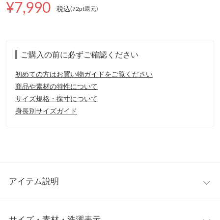
¥7,990
税込
(72pt還元
)
ご購入の前に必ずご確認ください
初めての方はお買い物ガイドをご覧ください
商品や素材の特性について
サイズ規格・採寸について
身長別サイズガイド
アイテム説明
温かみを感じるふんわりとした素材感がかわいいシャギーコー
サイズ・素材・洗濯表示
ト。ゆとりをもたせ厚手のニットやトップスの上からでもごわつ