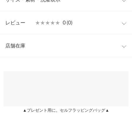
かず羽織りやすいサイズ感。トグルボタンがアクセントにどんな
スタイルにも合わせやすい定番ダッフルコートです◎
フリー
【素材・サイズ感】
レビュー
★★★★★
★★★★★
0 (0)
ふわっとやわらかな印象のシャギー素材。丸みのあるフォルムが
着丈
94
女性らしさをプラスし、シーズンムードたっぷりな表情に。フー
レビュー：0件
ドデザインに防寒性も兼ね備えたネックボタン付きでデイリー使
肩幅
62
店舗在庫
いにマストな大人カジュアルアウターです。無地とチェック柄の
more
レビューを書く
身幅
66.5
4色展開◎
※表示されている情報は、8/06 21:51 時点のものになります。
投稿でポイントプレゼント
※キャンセル/変更不可
※在庫ありの表示でも売り切れ等の場合がございますので、詳し
裾幅
66
くはご利用店舗にお問い合わせください。
袖丈
50.5
兵庫県
三宮店
袖幅
24
店舗在庫
袖口幅
18
▲プレゼント用に。セルフラッピングバッグ▲
姫路店
店舗在庫
重さ（g）
1340