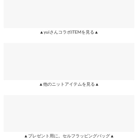
袖丈
51
色変えたり、寒い時はTシャツやニット合わせたり色々着回せる
兵庫県
三宮店
ためまた購入しました。 白のスカート に合わせたいです。
裾幅
43
店舗在庫
lettuce2211 |
身長：
166cm
~
170cm
| 体重：
51kg
~
55kg
| 足のサイズ：
袖口幅
11
24.0cm
~
24.5cm
▲yuiさんコラボITEMを見る▲
姫路店
店舗在庫
身長別サイズガイド
サイズ規格・採寸について
★★★★★
★★★★★
5
カラー：ベビーピンク
サイズ：フリー
購入日：2025/09/09
※当商品はフリーサイズです。管理都合上、商品ラベルにはSやM
購入前は丈の長さが気になっていましたが、実際着てみると身長
など具体的なサイズが表示されていることがありますが、お届け
160㌢でも着れました♪ワンピースの上に着ると可愛いです♡
の商品に誤りはございませんので、予めご了承ください。
※生産時期の違いによる色や素材に関して、多少の個体差が生じ
a-ya |
身長：
161cm
~
165cm
| 体重：
56kg
~
60kg
| 足のサイズ：
24.0cm
~
▲他のニットアイテムを見る▲
ている場合がございます。予めご了承ください。
24.5cm
※上記寸法は、生産時に指示した寸法に従い掲載しております。
★★★★★
★★★★★
5
生産時期の違いによる製造時の個体差が多少生じている場合がご
ざいます。また、商品についたメーカータグの数値とは異なる場
カラー：グレージュ
サイズ：フリー
購入日：2024/10/27
合がございます。予めご了承ください。
色違いで購入しました！こちらの色も素敵でした。
lettuce202008170835051 |
身長：
~
| 体重：
~
| 足のサイズ：
~
▲プレゼント用に。セルフラッピングバッグ▲