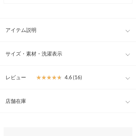
アイテム説明
大人気インフルエンサー【yuiさんコラボ】ふわふわの毛足がおし
サイズ・素材・洗濯表示
ゃれなニットカーディガン。フロントのリボンが可愛らしい印象
に。前後2wayで着用していただけます。取り入れるだけで旬な着
こなしが叶う1着です。
フリー
【素材・サイズ感】
レビュー
★★★★★
★★★★★
4.6 (16)
柔らかい編地で肌触りの良さが魅力的。ニットならではの着心地
着丈
40
の良さも嬉しいポイント◎。短めの着丈のバランスが今っぽく、
レビュー：16件
ハイウエストのボトムと合わせてスタイルアップ効果も。
肩幅
36
店舗在庫
※キャンセル/変更不可
★★★★★
★★★★★
5
身幅
45
カラー：ブラウン
サイズ：フリー
購入日：2025/10/21
※表示されている情報は、8/07 08:23 時点のものになります。
※在庫ありの表示でも売り切れ等の場合がございますので、詳し
袖幅
19
ピンクも持ってて、去年めちゃくちゃ着てて、お気に入りだった
くはご利用店舗にお問い合わせください。
ので、今年流行りのブラウンをイロチ買いじした。中のキャミを