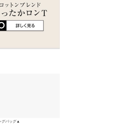
店舗在庫
イド
サイズ規格・採寸について
差が生じている場合がございま
の上暖かいので、すごく気に入
あるカラーで合わせやすいで
ります。生産時期の違いによる製
、商品についたメーカータグの数
155cm
| 体重：
~
| 足のサイズ：
~
し 裏地：なし
 体重：
46kg
~
50kg
| 足のサイズ：
~
ングバッグ▲