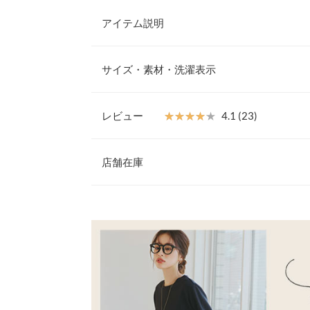
アイテム説明
これからの時期にぴったりなあったかトップスが登
を楽しみたい方にぴったりのロングスリーブTシャ
サイズ・素材・洗濯表示
どんなコーディネートにも合わせやすく、ベーシッ
たか素材を使用しているので、寒さからしっかり守
M
効果でポカポカ感をキープ。
レビュー
★★★★★
★★★★★
4.1 (23)
【素材・サイズ感】
着丈（前）
63
綿混素材で優しい肌触りがデイリーユースにぴった
レビュー：23件
ーサイズなので気になる体型もさりげなくカバー。
店舗在庫
着丈（後）
67
え、こなれた印象を演出。クルーネックデザインで
にもマッチします。
肩幅
55
★★★★★
★★★★★
5
※表示されている情報は、8/09 03:13 時点のものになりま
※キャンセル/変更不可
カラー：ホワイト
※在庫ありの表示でも売り切れ等の場合がございますので
サイズ：M
購入日：2025/10/09
わせください。
身幅
53
ゆるっとした感じが今っぽくて可愛いです！あたた
袖丈
59
す！
兵庫県
三宮店
裾幅
56
lettuce110513 |
袖口幅
8
姫路店