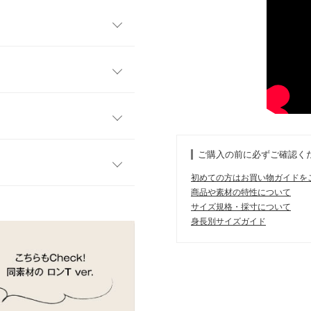
場。肌寒い季節でもおしゃれ
ツです。シンプルなデザインで
クに着回せる優れもの。あっ
ってくれるだけでなく、発熱
L
XL
64.5
66.5
り◎。ゆったりとしたオーバ
ご購入の前に必ずご確認く
裾のスリットが抜け感を与
68.5
70.5
シンプルに、どんなスタイル
初めての方はお買い物ガイドを
56.5
58.5
商品や素材の特性について
す。
サイズ規格・採寸について
、詳しくはご利用店舗にお問い合
56
60
身長別サイズガイド
かいのも嬉しいポイントで
60
61.5
店舗在庫
59
63
身長：
~
| 体重：
~
| 足のサイズ：
~
9
10