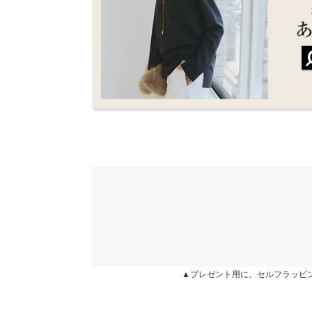
★★★★★
★★★★★
5
身長別サイズガ
カラー：ボルドー
サイズ：M
購入日：2025/10/09
※生産時期の違いによる色や素材に関して、多少の個体
ダボっと着れて、シルエットがかわいいです。 そ
す。予めご了承ください。
ってます。 ボルドーを選びましたが、落ち着きが
※上記寸法は、生産時に指示した寸法に従い掲載してお
す。
造時の個体差が多少生じている場合がございます。また
値とは異なる場合がございます。予めご了承ください。
lettuce201909210642541 |
身長：
151cm
~
★★★★★
★★★★★
5
カラー：ボルドー
サイズ：XL
購入日：2025/03/07
素材
綿43% レーヨン42% ポリエステル15%
とてもおしゃれです。
商品詳細
伸縮性：あり 淡色透け：ややあり 濃色透け：な
まりまりこ |
身長：
151cm
~
155cm
|
原産国
中国
▲プレゼント用に。セルフラッピ
★★★★★
★★★★★
5
カラー：ホワイト
サイズ：XL
購入日：2025/03/07