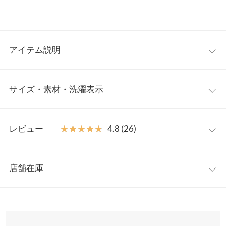
アイテム説明
大人気インフルエンサー【coaraさんコラボ】上品な印象に仕上
サイズ・素材・洗濯表示
げたミニスカート。台形シルエットが可愛らしさをプラスし、気
になる腰回りをカバーしてくれます。セットのベルトはコーデの
アクセントになり、単品使いできるのも嬉しいポイント◎。
【サイズ規格】
【素材・サイズ感】
レビュー
★★★★★
★★★★★
4.8 (26)
神戸レタスオリジナルの独自規格です。
ウールライクな無地と女性らしいツイードの2素材でご用意いた
しました。裏地がパンツの形になっているのでミニ丈でも安心し
レビュー：26件
S
M
て着用していただけます。
店舗在庫
【A】総丈
40
40
※キャンセル/変更不可
★★★★★
★★★★★
5
カラー：ツイード
サイズ：S
購入日：2025/03/09
※表示されている情報は、8/06 22:29 時点のものになります。
【A】ウエスト幅
30.5
33
※在庫ありの表示でも売り切れ等の場合がございますので、詳し
💛
くはご利用店舗にお問い合わせください。
【A】ヒップ幅
43.5
46