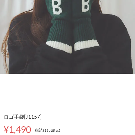
ロゴ手袋[J1157]
¥1,490
税込
(13pt還元
)