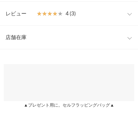
マスプレゼントやちょっとした贈り物にもぴったりです◎
【実寸(cm)約】
【素材・サイズ感】
レビュー
★★★★★
★★★★★
4 (3)
●厚み…-
ちくちくしないニット素材。長めの丈感が手首まで覆いしっかり
●身長…-
暖かいのも魅力。毎日のお散歩や買物などデイリー使いから旅行
●縦幅…-
レビュー：3件
やアウトドアシーンにも活躍してくれるおしゃれ防寒アイテムで
●長さ…-
店舗在庫
す。
●高さ…-
★★★★★
★★★★★
5
※キャンセル/変更不可
●横幅…-
カラー：ブラック
購入日：2025/01/09
※表示されている情報は、8/06 13:01 時点のものになります。
●重さ（g）…-
※在庫ありの表示でも売り切れ等の場合がございますので、詳し
韓国に着用していく用で購入♡
●内周…-
くはご利用店舗にお問い合わせください。
●内径…-
lettuce202203031300411 |
身長：
~
| 体重：
~
| 足のサイズ：
~
●直径…-【採寸備考】
兵庫県
三宮店
★★★★★
★★★★★
4
手囲い 19-20
店舗在庫
カラー：モカ
購入日：2025/01/09
※生産時期の違いによる色や素材に関して、多少の個体差が生じ
▲プレゼント用に。セルフラッピングバッグ▲
姫路店
手首までしっかりかくれるので、暖かいです！
店舗在庫
ている場合がございます。予めご了承ください。
makki |
身長：
161cm
~
165cm
| 体重：
51kg
~
55kg
| 足のサイズ：
23.0cm
~
※上記寸法は、生産時に指示した寸法に従い掲載しております。
23.5cm
生産時期の違いによる製造時の個体差が多少生じている場合がご
ざいます。また、商品についたメーカータグの数値とは異なる場