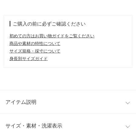
ご購入の前に必ずご確認ください
初めての方はお買い物ガイドをご覧ください
商品や素材の特性について
サイズ規格・採寸について
身長別サイズガイド
アイテム説明
バイカラーのロゴデザインがアクセントを添えるカジュアル手
サイズ・素材・洗濯表示
袋。着用したままスマホ操作OKなので秋冬の通勤通学やお出か
けには欠かせないファッションアイテム。これからの時期クリス