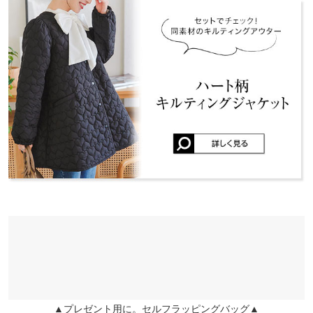
くはご利用店舗にお問い合わせください。
ヒップ幅
50
user_20240418155936504853 |
身長：
161cm
~
165cm
| 体重：
46kg
~
50kg
| 足のサイズ：
23.0cm
~
23.5cm
前股上
29.5
兵庫県
三宮店
店舗在庫
★★★★★
★★★★★
4
股下
10.3
カラー：ライトベージュ
サイズ：M
タイプ：スカート
購入日：
姫路店
ワタリ幅
31
2024/08/22
店舗在庫
冬はタイツと合わせられるので大丈夫だけど少し短かったかな
裾幅
31
ぁ…中にインナー付きだったらもっとたくさん履きたいスカート
です！
スカート
M
lettuce207 |
身長：
161cm
~
165cm
| 体重：
51kg
~
55kg
| 足のサイズ：
23.0cm
~
23.5cm
総丈
36
★★★★★
★★★★★
4
ウエスト幅
31.5〜44
カラー：ブラック
サイズ：M
タイプ：パンツ
購入日：2024/08/22
ヒップ幅
-
年齢的にパンツタイプを選びました！ ブーツ合わせします☆
user_20230921182503788890 |
身長：
151cm
~
155cm
| 体重：
41kg
~
45kg
前股上
-
▲プレゼント用に。セルフラッピングバッグ▲