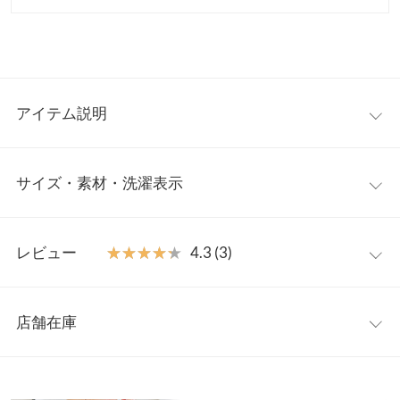
アイテム説明
トレンドのハートデザインが新鮮なショートボトムス。カジュア
サイズ・素材・洗濯表示
ル見えのキルト地がフェミニン過ぎずコーデに取り入れやすい一
着。同柄のアウター【K1295】とセットで着てもかわいいボトム
はスカートとショートパンツの2typeをご用意しました。
【サイズ規格】
【素材・サイズ感】
レビュー
★★★★★
★★★★★
4.3 (3)
神戸レタスオリジナルの独自規格です。
軽量で軽やかな着心地のキルティング素材。程よい厚みの中綿入
りで着ぶくれを気にせず暖かみのあるスタイリングに。ウエスト
レビュー：3件
パンツ
M
は全周ゴム仕様で動きやすくノンストレス、トレンドライクなハ
店舗在庫
総丈
-
ートモチーフがコーデを印象づける一本です。
★★★★★
★★★★★
5
※キャンセル/変更不可
カラー：ブラック
サイズ：M
タイプ：スカート
購入日：2024/08/25
※表示されている情報は、8/07 23:32 時点のものになります。
ウエスト幅
31.5〜46
※在庫ありの表示でも売り切れ等の場合がございますので、詳し
めっちゃ可愛い！