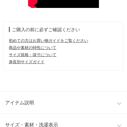
ご購入の前に必ずご確認ください
初めての方はお買い物ガイドをご覧ください
商品や素材の特性について
サイズ規格・採寸について
身長別サイズガイド
アイテム説明
サイドフリルが際立つ甘辛ミックストレンドパンツ。ラフな履き
サイズ・素材・洗濯表示
心地のワイドシルエットにギャザーフリルの存在感が映え旬なル