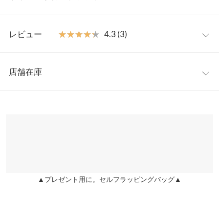
ックに。トップスはもちろん足元のオシャレもカジュアルなスニ
ーカーからヒール合わせまでどんなテイストにもハマる一本で
フリー
す。
レビュー
★★★★★
★★★★★
4.3 (3)
【素材・サイズ感】
ウエスト幅
30.5〜46
なめらかな質感のツイル素材にチュールを合わせたフリルが印象
レビュー：3件
的。ワイドすぎないストレートシルエットにサイドフリルが程よ
ヒップ幅
40.5
店舗在庫
くボリュームを持たせうれしいスタイルアップ見え。バックゴム
★★★★★
★★★★★
5
前股上
36
仕様で穿き心地よくインスタイルがすっきり収まるウエストライ
カラー：ブラック
サイズ：フリー
購入日：2024/08/01
※表示されている情報は、8/07 02:44 時点のものになります。
ンです。
※在庫ありの表示でも売り切れ等の場合がございますので、詳し
股下
66.5
下半身がしっかりしているタイプですが、スッキリと着用出来ま
※キャンセル/変更不可
くはご利用店舗にお問い合わせください。
した。丈が長いのでお直しをしたいと思います。
ワタリ幅
27.5
lettuce202304041921321 |
身長：
156cm
~
160cm
| 体重：
~
| 足のサイズ：
兵庫県
三宮店
~
裾幅
20
店舗在庫
身長別サイズガイド
サイズ規格・採寸について
★★★★★
★★★★★
4
▲プレゼント用に。セルフラッピングバッグ▲
姫路店
店舗在庫
カラー：グレー
サイズ：フリー
購入日：2025/07/30
※当商品はフリーサイズです。管理都合上、商品ラベルにはSやM
サイドのフリルは可愛すぎずおしゃれめに見えて良かった、生地
など具体的なサイズが表示されていることがありますが、お届け
も高見えです。