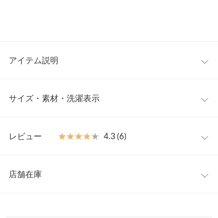
アイテム説明
エナメルのツヤ感とポインテッドトゥが上品で高見えなメリージ
サイズ・素材・洗濯表示
ェーン。ポインテッドトゥが女性らしく足を綺麗に見せてくれま
す。フラットで歩きやすく安定感も抜群なので、デイリーからお
出かけまで幅広いシーンでお使いいただけます。
S(23.0)
M(23.5)
L(24.0)
【素材・サイズ感】
レビュー
★★★★★
★★★★★
4.3 (6)
ソフトなエナメル調フェイクレザーを使用しているので痛くなり
足幅
7.2
7.4
7.6
にくく、クッション性のある中敷きで心地よい履き心地。甲スト
レビュー：6件
ラップはサイドがゴム仕様なので優しく足にフィットします。バ
つま先口
8
8.2
8.4
店舗在庫
ックストラップ部分はマジックテープの仕様なので、合わせる靴
★★★★★
★★★★★
5
甲幅
12
12.2
12.4
下やタイツの厚さに合わせて長さが調整できるのも嬉しいポイン
カラー：ブラック
サイズ：M(23.5)
購入日：2025/03/02
※表示されている情報は、8/06 16:33 時点のものになります。
ト。
※在庫ありの表示でも売り切れ等の場合がございますので、詳し
ソール高さ
1
1
1
可愛いです。サイズが小さめに作られているのか、普段Sでもち