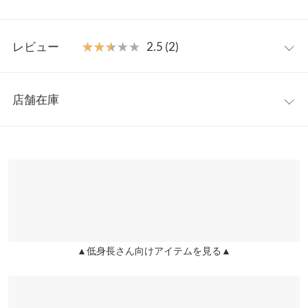
印象に。紐がホワイトでアクセントになっており、サイドポケッ
トも付いているので機能性も◎M・プチMのサイズ展開で幅広い
【サイズ規格】
スタイルの方にマッチします。
レビュー
★★★★★
★★★★★
2.5 (2)
神戸レタスオリジナルの独自規格です。
【素材・サイズ感】
ストンと落ち感のあるツイル生地で、すっきり見えが叶います。
レビュー：2件
M
プチM
1枚でレイヤードスタイリングを楽しめるアイテムなので、クロ
店舗在庫
ウエスト幅
34.5
34.5
ップド丈のトップスと合わせたり、インしてウエストデザインを
★★★★★
★★★★★
3
見せたスタイリングがおすすめです。微光沢のある上品な素材感
カラー：グレー
サイズ：プチM
購入日：2024/07/13
※表示されている情報は、8/06 15:37 時点のものになります。
ヒップ幅
52
52
がオンオフ問わずご着用いただけます。
※在庫ありの表示でも売り切れ等の場合がございますので、詳し
生地はツルっとした感じで、下着のライン響きます。シームレス
※キャンセル/変更不可
くはご利用店舗にお問い合わせください。
前股上
27
26
ショーツ必須ですね。 ウエスト細めに作られてると思います。私
は腰が張っているので目立つしシルエットにも少し響くかなぁと
股下
75
69
兵庫県
三宮店
思いました。ブラックだと綺麗なシルエットだったかもしれませ
店舗在庫
ん。 細身の人には良いと思います！
ワタリ幅
33.5
33.5
▲低身長さん向けアイテムを見る▲
lettuce64 |
身長：
156cm
~
160cm
| 体重：
46kg
~
50kg
| 足のサイズ：
22.0cm
姫路店
裾幅
28
28
店舗在庫
~
22.5cm
身長別サイズガイド
サイズ規格・採寸について
★★★★★
★★★★★
2