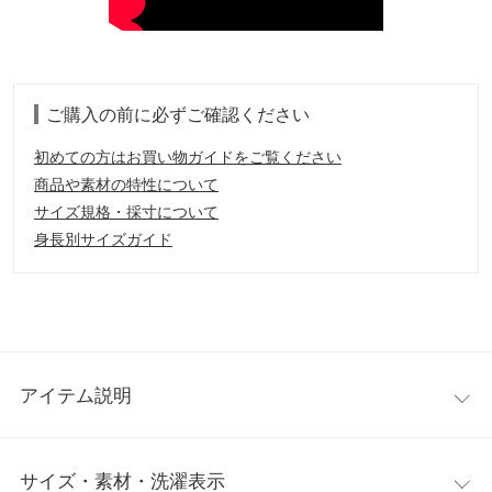
ご購入の前に必ずご確認ください
初めての方はお買い物ガイドをご覧ください
商品や素材の特性について
サイズ規格・採寸について
身長別サイズガイド
アイテム説明
重ね履きしているように見えるレイヤード風のデザインパンツ。
サイズ・素材・洗濯表示
脚のラインを拾わないストレートシルエットで大人カジュアルな