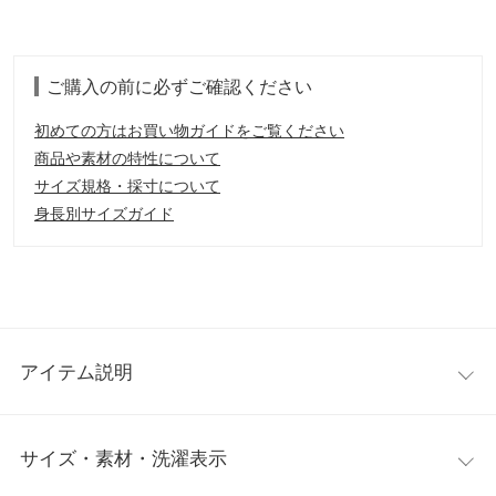
ご購入の前に必ずご確認ください
初めての方はお買い物ガイドをご覧ください
商品や素材の特性について
サイズ規格・採寸について
身長別サイズガイド
アイテム説明
上品な仕上がりでどんな着こなしにもフィットするフェイクレザ
サイズ・素材・洗濯表示
ーベルト。シンプルなバックルはカジュアルにもきれいめにも合
わせやすく幅広いシーンでお使いいただけます。柄入りバックル