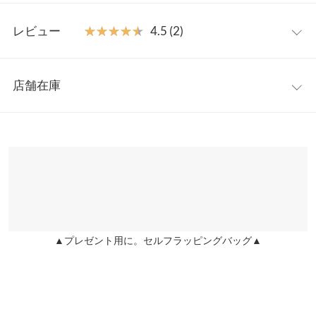
はコーデのアクセントとして遊び心をプラスしてくれる1本。
シンプルバックル
ワンサイズ
【素材・サイズ感】
レビュー
★★★★★
★★★★★
4.5 (2)
しっかりと厚みのあるフェイクレザーを使用し、お手入れのしや
長さ
99
すさも嬉しいポイント。ベルトの側面部分は塗装を施し、細部ま
レビュー：2件
できれいに仕上げています。ボトムだけでなく、ワンピースと合
ベルト穴数
10
店舗在庫
わせてブラウジングなどにも重宝します。
★★★★★
★★★★★
5
※キャンセル/変更不可
カラー：ブラック
タイプ：スクエアバックル
購入日：2024/10/15
※表示されている情報は、8/06 13:45 時点のものになります。
スクエアバックル
ワンサイズ
※在庫ありの表示でも売り切れ等の場合がございますので、詳し
シンプルで使いやすそう！
くはご利用店舗にお問い合わせください。
長さ
99
mee. |
身長：
~
| 体重：
~
| 足のサイズ：
~
ベルト穴数
10
兵庫県
三宮店
★★★★★
★★★★★
4
店舗在庫
カラー：ブラック
タイプ：スクエアバックル
購入日：2024/08/18
柄バックル
ワンサイズ
▲プレゼント用に。セルフラッピングバッグ▲
姫路店
シンプルコーデにプラスしてます。
店舗在庫
長さ
99
Ki Ki |
身長：
156cm
~
160cm
| 体重：
41kg
~
45kg
| 足のサイズ：
~
ベルト穴数
10