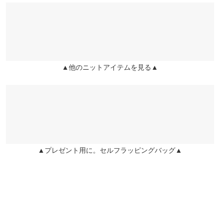
柔らかいふわっとした肌あたりのニットです！スパンコール部分
くはご利用店舗にお問い合わせください。
のチクチク感も感じませんでした！
袖丈
50
ricco |
身長：
151cm
~
155cm
| 体重：
41kg
~
45kg
| 足のサイズ：
21.0cm
~
兵庫県
三宮店
21.5cm
裾幅
35
店舗在庫
★★★★★
★★★★★
5
袖口幅
9.5
▲他のニットアイテムを見る▲
姫路店
店舗在庫
カラー：ピンク
サイズ：フリー
購入日：2024/10/09
身長別サイズガイド
サイズ規格・採寸について
とても素敵です。
※当商品はフリーサイズです。管理都合上、商品ラベルにはSやM
まりまりこ |
身長：
151cm
~
155cm
| 体重：
46kg
~
50kg
| 足のサイズ：
~
など具体的なサイズが表示されていることがありますが、お届け
の商品に誤りはございませんので、予めご了承ください。
more
レビューを書く
※生産時期の違いによる色や素材に関して、多少の個体差が生じ
▲プレゼント用に。セルフラッピングバッグ▲
ている場合がございます。予めご了承ください。
投稿でポイントプレゼント
※上記寸法は、生産時に指示した寸法に従い掲載しております。
生産時期の違いによる製造時の個体差が多少生じている場合がご
ざいます。また、商品についたメーカータグの数値とは異なる場
合がございます。予めご了承ください。