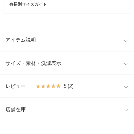
身長別サイズガイド
アイテム説明
キラキラきらめく華やぎニット。小ぶりのスパンコールが動くた
サイズ・素材・洗濯表示
び上品な輝きを放ち華やかな印象に。リブのディティールデザイ
ンが程よくカジュアルダウンさせ様々なテイストのアイテムと合
わせやすい万能トップスです。
フリー
【素材・サイズ感】
レビュー
★★★★★
★★★★★
5 (2)
ラメ糸を編み込んだニット地に細かなスパンコールをちりばめた
着丈
50
繊細デザイン。ミドルゲージの軽い着心地が抜け感をプラス。女
レビュー：2件
性らしいボリュームスリーブに袖丈長めのゆるっと感をかわいく
肩幅
46
店舗在庫
演出してくれるシルエットもポイントです◎
★★★★★
★★★★★
5
身幅
48
※キャンセル/変更不可
カラー：ブルー
サイズ：フリー
購入日：2024/11/17
※表示されている情報は、8/10 00:42 時点のものになります。
※在庫ありの表示でも売り切れ等の場合がございますので、詳し
袖幅
21