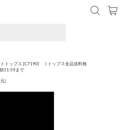
トップス [C7190] | トップス全品送料無
)朝11:59まで
還元
)