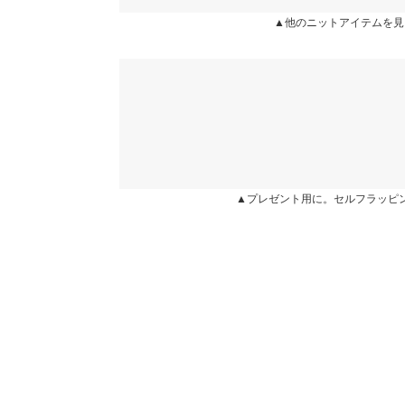
★★★★★
★★★★★
5
▲他のニットアイテムを見
身長別サイズガ
カラー：アイボリー
サイズ：フリー
購入日：2025/01/05
※当商品はフリーサイズです。管理都合上、商品ラベル
ケーブルにロゴのデザインが可愛い。スカートでも
表示されていることがありますが、お届けの商品に誤り
す。
ください。
※生産時期の違いによる色や素材に関して、多少の個体
ぽめ |
身長：
166cm
~
す。予めご了承ください。
※上記寸法は、生産時に指示した寸法に従い掲載してお
造時の個体差が多少生じている場合がございます。また
★★★★★
★★★★★
5
値とは異なる場合がございます。予めご了承ください。
▲プレゼント用に。セルフラッピ
カラー：グレー
サイズ：フリー
購入日：2024/11/12
もちもちニットで肌触りよいです。スカートが好き
せたくて購入しました。
素材
メ |
身長：
156cm
~
160cm
| 体重：
46kg
~
50
本体 ポリエステル50% アクリル25% ナイロン25%
商品詳細
伸縮性：あり 淡色透け：ややあり 濃色透け：や
★★★★★
★★★★★
4
原産国
カラー：アイボリー
サイズ：フリー
購入日：2024/10/16
中国