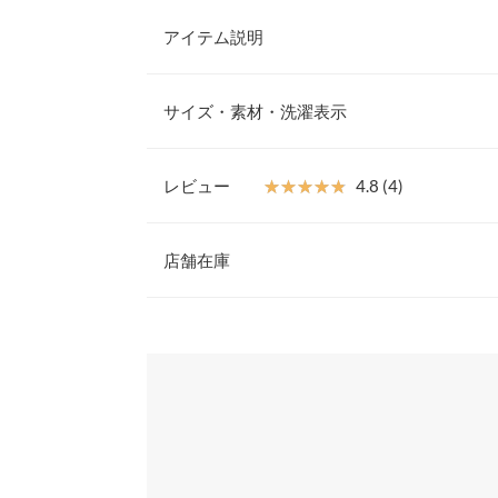
アイテム説明
可愛らしさ引き立つケーブルニット。立体的なコー
カジュアル感をプラス。ベーシックデザインでどん
サイズ・素材・洗濯表示
ロペやジャンスカなどインナー使いにも着回しやす
【素材・サイズ感】
柔らかくごわつかない薄手のニットセーター。ケー
レビュー
★★★★★
★★★★★
4.8 (4)
ラシカルな雰囲気を演出。カジュアルからキレイめ
着丈
ャツとのレイヤードスタイルもおすすめ。幅広い着
レビュー：4件
※キャンセル/変更不可
店舗在庫
肩幅
身幅
★★★★★
★★★★★
5
※表示されている情報は、8/08 20:11 時点のものになりま
カラー：ピンク
※在庫ありの表示でも売り切れ等の場合がございますので
サイズ：フリー
購入日：2026/03/09
わせください。
袖幅
とても可愛い
袖丈
兵庫県
三宮店
user_20230609073437148286 |
身長：
136cm
~
14
裾幅
袖口幅
姫路店