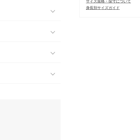
サイズ規格・採寸について
身長別サイズガイド
ド刺繍や配色がアクセントに
なコーデにも馴染みやすくサ
い一着です。
フリー
ブル編みやフロントロゴがク
ボトムとも相性よくロンTやシ
57
こなしに活躍してくれます◎
50
50
す。
、詳しくはご利用店舗にお問い合
21
47
0cm
| 体重：
36kg
~
40kg
| 足のサイ
店舗在庫
44
ズ：
22.0cm
~
22.5cm
9