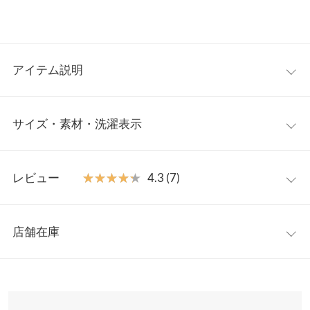
アイテム説明
アクセ感覚で持てるミニチェーンバッグ。荷物の少ない日や、ハ
サイズ・素材・洗濯表示
ンズフリーで身軽に楽しみたいちょっとしたお出かけや旅先にぴ
ったり。リップやICカード類などをさっと出し入れしやすいの
で、セカンドバッグとしても便利な使い勝手。コーデにアクセン
ワンサイズ
トをプラスしてくれるトレンドBAGです。
レビュー
★★★★★
★★★★★
4.3 (7)
【素材・サイズ感】
高さ
9
リッチな表情のキルティングが魅力のフェイクレザー素材。コン
レビュー：7件
パクトなサイズ感がウォレットバッグとしても使え、華奢なゴー
横幅
12
店舗在庫
ルドチェーンが華やかな大人っぽさを演出。春夏スタイルを彩っ
★★★★★
★★★★★
5
マチ
2.5
てくれるカラー展開です◎
カラー：デニム
購入日：2025/05/25
※表示されている情報は、8/07 13:14 時点のものになります。
※キャンセル/変更不可
※在庫ありの表示でも売り切れ等の場合がございますので、詳し
持ち手高さ
56
小さいけどアクセントになるし可愛い！
くはご利用店舗にお問い合わせください。