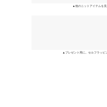
表示されていることがありますが、お届けの商品に誤り
▲他のニットアイテムを見
ください。
★★★★★
★★★★★
5
※生産時期の違いによる色や素材に関して、多少の個体
カラー：ブラック
サイズ：フリー
購入日：2024/06/18
す。予めご了承ください。
※上記寸法は、生産時に指示した寸法に従い掲載してお
サイズ感もとてもいい！！！ めっちゃ着痩せする
造時の個体差が多少生じている場合がございます。また
性があるから締め付け感もなくほんとにいい！！高
値とは異なる場合がございます。予めご了承ください。
るけど可愛すぎず絶妙に良い！
saki0203 |
身長：
161cm
~
165cm
| 体重：
51kg
~
55
▲プレゼント用に。セルフラッピ
素材
★★★★★
★★★★★
4
(本体)レーヨン 70% ナイロン 30% ・(別地) ポリエ
カラー：ブラック
サイズ：フリー
購入日：2024/08/05
商品詳細
伸縮性：あり 淡色透け：ややあり 濃色透け：や
フリルが可愛いです
原産国
中国
lettuce202204050703581 |
★★★★★
★★★★★
4
洗濯表示
カラー：エクリュ×ブラック
サイズ：フリー
購入日：2024/08