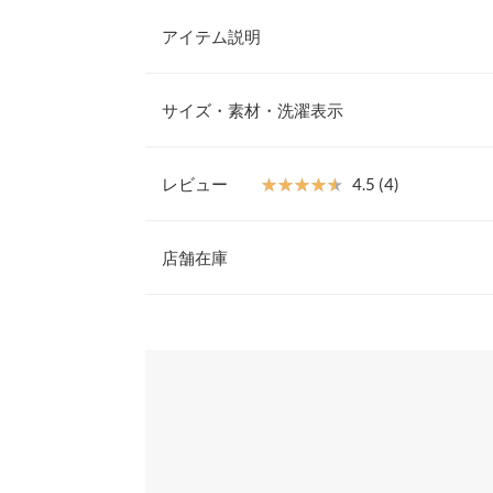
アイテム説明
華やかさを演出するフェミニンノースリニット。ボ
ンディティールの目を惹くトレンドデザインが魅力
サイズ・素材・洗濯表示
なボトムに合わせるだけでコーデに女性らしさを添
てくれます。
【素材・サイズ感】
レビュー
★★★★★
★★★★★
4.5 (4)
ストレッチのきいたリブニット素材。肌にやさしく
着丈
地よく大きめフリルは気になるショルダーラインを
レビュー：4件
クが上品で大人びた印象に仕上がるサマーニットで
店舗在庫
肩幅
※キャンセル/変更不可
身幅
★★★★★
★★★★★
5
※表示されている情報は、8/07 18:11 時点のものになりま
カラー：エクリュ×ブラック
※在庫ありの表示でも売り切れ等の場合がございますので
サイズ：フリー
購入日：2024/08
わせください。
裾幅
少しぴったりとしますが、肩の部分がすごく可愛く
袖口幅
です
兵庫県
三宮店
身長別サイズガ
しょうこきむ |
身長：
156cm
~
160cm
| 体重：
46
※当商品はフリーサイズです。管理都合上、商品ラベル
姫路店