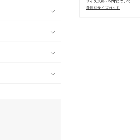
サイズ規格・採寸について
身長別サイズガイド
リューミーな肩フリルやリボ
。テイストを選ばずシンプル
えてくれデザインを際立たせ
フリー
フィットするサイズ感で着心
53.5
さりげなくカバー。ハイネッ
す。
30
34
す。
、詳しくはご利用店舗にお問い合
/04
35.5
て夏重宝しました。おすすめ
18
店舗在庫
イド
サイズ規格・採寸について
kg
~
50kg
| 足のサイズ：
23.0cm
~
23.5cm
にはSやMなど具体的なサイズが