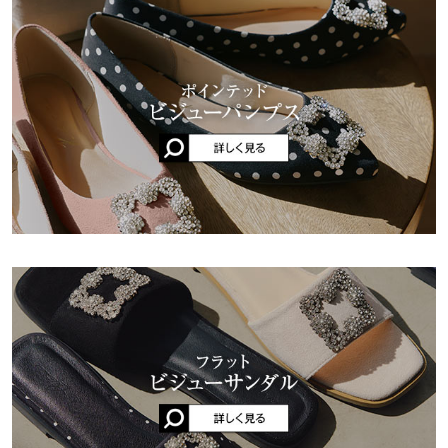
くはご利用店舗にお問い合わせください。
前高さ
1
1
1
1
で気に入ってます♪
M:23.0-23.5/S:22.5-23.0/L:23.5-24.0/LL:24.0-24.5
【実寸(cm)約】
user_20250206205330303211 |
身長：
146cm
~
150cm
| 体重：
41kg
~
45kg
片足の重
230
230
230
230
兵庫県
三宮店
| 足のサイズ：
22.0cm
~
22.5cm
●サイズ…S/M/L/LL
店舗在庫
さ（g）
●足幅…7.5/7.7/7.9/8.1
★★★★★
★★★★★
5
身長別サイズガイド
サイズ規格・採寸について
●甲幅…15/15.2/15.4/15.6
姫路店
店舗在庫
カラー：スエードブラック
サイズ：M
購入日：2025/06/26
●ソール高さ…1.5
※生産時期の違いによる色や素材に関して、多少の個体差が生じ
●前高さ…1
普段22.5センチです！いつもならSサイズなのですが、レビューで
ている場合がございます。予めご了承ください。
●片足の重さ（g）…230
小さめとのことだったのでMサイズ買ってみたら本当にぴったり
※上記寸法は、生産時に指示した寸法に従い掲載しております。
【素材】
でした！！ ふわふわで痛くもなく、サンダル自体重いかな？と思
生産時期の違いによる製造時の個体差が多少生じている場合がご
合成皮革
いきや軽くて、1.5センチのヒールがあるので歩きやすいです！
ざいます。また、商品についたメーカータグの数値とは異なる場
※【伸縮】なし/【淡色透け】なし/【濃色透け】なし/【裏地】あ
ビジューも可愛くて大満足でした！！
合がございます。予めご了承ください。
り
lettuce201905011510071 |
身長：
151cm
~
155cm
| 体重：
46kg
~
50kg
| 足
のサイズ：
22.0cm
~
22.5cm
★★★★★
★★★★★
5
カラー：ツイードブラック
サイズ：M
購入日：2024/08/09