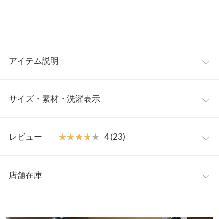
アイテム説明
フラットながらほどよいクッション感で、ラクチンな履き心地の
サイズ・素材・洗濯表示
ビジューサンダルが登場。ビジューバックルが足元からエレガン
トさを演出します。上品なデザイン＋歩きやすい1cmソールがお
出かけや旅行にも◎。デニムなどのカジュアルアイテムと合わせ
S
M
L
LL
たはずしコーデもおすすめです。
レビュー
★★★★★
★★★★★
4 (23)
【素材・サイズ感】
足幅
7.5
7.7
7.9
8.1
S-LLの4サイズ展開。アッパーと底にクッション性があり、歩きや
レビュー：23件
すいのも魅力のひとつ。甲バンドがしっかり足をホールドしてく
甲幅
15
15.2
15.4
15.6
店舗在庫
れます。かかとの無いデザインで手を使わずにスッと履けるのも
★★★★★
★★★★★
5
ソール高
1.5
1.5
1.5
1.5
魅力です。
カラー：スエードブラック
サイズ：M
購入日：2025/07/12
※表示されている情報は、8/07 18:34 時点のものになります。
さ
※キャンセル/変更不可
※在庫ありの表示でも売り切れ等の場合がございますので、詳し
いつもよりワンサイズ上のMでぴったりでした！ 可愛いデザイン