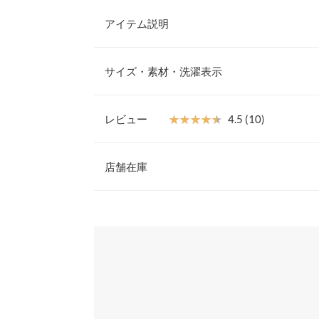
アイテム説明
大人なフェミニンスタイルにおすすめなフラワーレ
やかで単品使いはもちろん、レイヤードスタイルに
サイズ・素材・洗濯表示
ャザーが気になる二の腕も華奢に見せてくれるのも
【素材・サイズ感】
シアー感のある繊細な花柄素材を使用。柔らかくス
レビュー
★★★★★
★★★★★
4.5 (10)
も快適です。肌にほど良くフィットするサイズ感で
着丈
口、裾はメロー仕上げで軽やかで女性らしい印象に
レビュー：10件
※キャンセル/変更不可
店舗在庫
肩幅
身幅
★★★★★
★★★★★
5
※表示されている情報は、8/07 11:37 時点のものになりま
カラー：クリーム
※在庫ありの表示でも売り切れ等の場合がございますので
サイズ：M
購入日：2025/05/22
わせください。
袖幅
セールでお得に買えました！オシャレ！ 合わせやす
袖丈
たい！
兵庫県
三宮店
裾幅
ルル |
身長：
146cm
~
150cm
|
袖口幅
姫路店