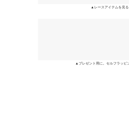
★★★★★
★★★★★
5
▲レースアイテムを見る
身長別サイズガ
カラー：クリーム
サイズ：M
購入日：2025/05/22
※生産時期の違いによる色や素材に関して、多少の個体
腕がキツかったらイヤだなーと思ったけど程よいフ
す。予めご了承ください。
くなることなく買って正解でした！
※上記寸法は、生産時に指示した寸法に従い掲載してお
造時の個体差が多少生じている場合がございます。また
まっちょ |
身長：
151cm
~
155cm
| 体重：
51kg
~
55
値とは異なる場合がございます。予めご了承ください。
★★★★★
★★★★★
5
▲プレゼント用に。セルフラッピ
カラー：クリーム
サイズ：M
購入日：2024/06/04
素材
シアー感もさりげない花柄もとてもかわいいです！
ナイロン80% ポリウレタン20%
商品詳細
miiiii |
身長：
166cm
~
170cm
| 体重：
51kg
~
55
伸縮性：あり 淡色透け：あり 濃色透け：あり 
原産国
中国
★★★★★
★★★★★
5
カラー：クリーム
サイズ：M
購入日：2024/09/12
とっても可愛いです！きれいめにもカジュアルにも