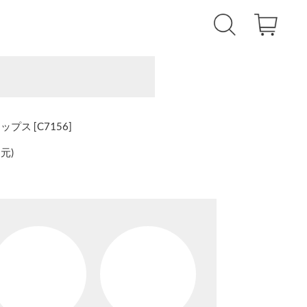
ス [C7156]
還元
)