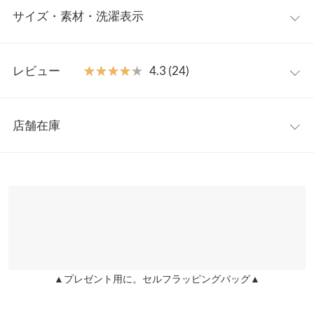
サイズ・素材・洗濯表示
も合わせやすい万能デザイン。絶妙な着丈にサイドスリットがあ
るためトップスアウトもサマになります。合わせるボトム次第で
印象が替わるので、コーデの幅が広がります。
ショートスリーブ
M
【素材・サイズ感】
レビュー
★★★★★
★★★★★
4.3 (24)
さらっとした肌当たり、清涼感のある素材感です。程よくゆとり
着丈
60
を持ってお召しいただけるサイズ感に体型カバー効果も期待でき
レビュー：24件
ます。二の腕をさりげなくカバーしてくれるのも嬉しいポイン
肩幅
33
店舗在庫
ト。
★★★★★
★★★★★
5
身幅
48
※キャンセル/変更不可
カラー：ブラック
サイズ：M
タイプ：パフスリーブ
購入日：
※表示されている情報は、8/08 00:30 時点のものになります。
2026/04/10
※在庫ありの表示でも売り切れ等の場合がございますので、詳し
袖幅
17
くはご利用店舗にお問い合わせください。
5月の暑い日の法事用に購入しました。喪服は暑いし、身内だけ
袖丈
23.5
の法事だったので、ラフだけどきちんと感があるものをと思い、
兵庫県
三宮店
こちらを購入しました。 パール付きなのでパールネックレスする
裾幅
52
店舗在庫
ことなく、きちんと感もあり良かったです。下はこちらで購入し
たセレモニー服の黒パンと合わせました。
袖口幅
17
▲プレゼント用に。セルフラッピングバッグ▲
姫路店
店舗在庫
らんりん |
身長：
151cm
~
155cm
| 体重：
51kg
~
55kg
| 足のサイズ：
22.0cm
~
22.5cm