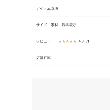
アイテム説明
大人気インフルエンサー【わかなさんコラボ】ルー
イドパンツ。ウエストのボタンディテールがポイン
サイズ・素材・洗濯表示
しゃれに決まります。気になるお腹周りや、脚のラ
嬉しいポイント◎。
【素材・サイズ感】
レビュー
★★★★★
★★★★★
4.3 (7)
落ち感が美しく程よい厚さでシーズンレスに使用し
ウエスト幅
の邪魔にならないシームポケット付き。普段使いは
レビュー：7件
活躍してくれる優秀アイテムです。
店舗在庫
ヒップ幅
ウエストのボタンでサイズ調節が可能。内側ボタンで3
のウエスト幅になります。※キャンセル/変更不可
前股上
★★★★★
★★★★★
5
※表示されている情報は、8/08 18:10 時点のものになりま
カラー：イエロー
※在庫ありの表示でも売り切れ等の場合がございますので
サイズ：フリー
購入日：2026/05/01
わせください。
股下
リピートです。高見えして形も綺麗です！ ハイウ
ワタリ幅
す。 履きやすくヘビロテしています。
兵庫県
三宮店
裾幅
ふさこ |
身長：
156cm
~
160cm
| 体重：
46kg
~
50
身長別サイズガ
姫路店