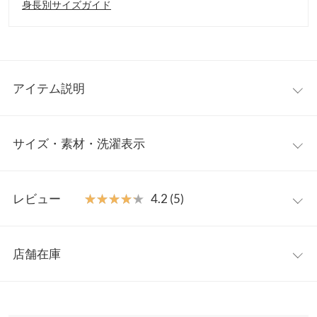
身長別サイズガイド
アイテム説明
シンプルなデザイン＆スリムシルエットですっきりとした大人の
サイズ・素材・洗濯表示
着こなしに。シンプルなインナーに合わせるだけでコーディネー
トが完成します。高め位置の切り替えのおかげで自然とスタイル
アップして見えます◎。カジュアルからきれいめまで、幅広いス
【サイズ規格】
タイリングに対応する定番アイテムです。
レビュー
★★★★★
★★★★★
4.2 (5)
神戸レタスオリジナルの独自規格です。
【素材・サイズ感】
ストレッチの効いた素材でらくちんな着心地。ご自宅でお洗濯い
レビュー：5件
M
プチM
ただけるイージーケアなのも嬉しいポイントです。シワになりに
店舗在庫
着丈（肩紐除く）
120
111
くいのでデイリー使いにもぴったり。合わせるインナーや羽織り
★★★★★
★★★★★
5
ものによってロングシーズンご着用いただけます。
カラー：ブラック
サイズ：プチM
購入日：2024/04/23
※表示されている情報は、8/09 07:28 時点のものになります。
身幅
41
41
※キャンセル/変更不可
※在庫ありの表示でも売り切れ等の場合がございますので、詳し
とっても着やすくてオシャレ見えします! 友達からもすごく可愛