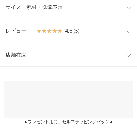
サイズ・素材・洗濯表示
をプラスするビッグなダブルポケットがアクセント。開け具合を
調整できるトレンドのジップデザインは大人カジュアルスタイル
にもぴったりなビッグジャケットです。
フリー
【素材・サイズ感】
レビュー
★★★★★
★★★★★
4.6 (5)
暖かみのあるフェイクウールのボア素材。こなれた抜け感を演出
着丈
60
するゆったりとしたオーバーサイズながらショート丈ですっきり
レビュー：5件
見え。厚手のニットやスウェットも着込め、真冬にも活躍してく
肩幅
62
店舗在庫
れる万能アウターです◎
★★★★★
★★★★★
5
身幅
62
※キャンセル/変更不可
カラー：アイボリー
サイズ：フリー
購入日：2024/11/13
※表示されている情報は、8/07 18:31 時点のものになります。
※在庫ありの表示でも売り切れ等の場合がございますので、詳し
裾幅
62
丈感は腰くらい☆軽くてとても着やすいです(^o^) 高身長ですが
くはご利用店舗にお問い合わせください。
袖丈はちゃんと手首隠れるので良いです！色もどんな服にも合わ
袖丈
48.5
せやすく可愛いです♪
兵庫県
三宮店
袖幅
24.5
店舗在庫
MEME87 |
身長：
166cm
~
170cm
| 体重：
56kg
~
60kg
| 足のサイズ：
24.0cm
~
24.5cm
袖口幅
12.5
▲プレゼント用に。セルフラッピングバッグ▲
姫路店
★★★★★
★★★★★
5
店舗在庫
重さ（g）
660
カラー：ライトベージュ
サイズ：フリー
購入日：2024/11/16