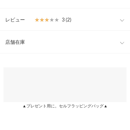
でシルエット変化を楽しんだり、防寒対策にうれしい利便性も兼
ね備えた一枚です。シルバー/オフホワイト/ブラックの3色展開。
フリー
【素材・サイズ感】
レビュー
★★★★★
★★★★★
3 (2)
暖かく軽い着心地が魅力の中綿ブルゾン。ボリューミーながらロ
着丈
57
ングスリーブとショート丈のバランスの良さでさりげなくスタイ
レビュー：2件
ルアップ見えしてくれるシルエット。ネックもしっかりホールド
肩幅
52
店舗在庫
するハイネック仕様で真冬の時期や旅行シーンにも重宝します◎
★★★★★
★★★★★
5
身幅
57.5
※キャンセル/変更不可
カラー：ブラック
サイズ：フリー
購入日：2025/11/21
※表示されている情報は、8/07 18:27 時点のものになります。
※在庫ありの表示でも売り切れ等の場合がございますので、詳し
裾幅
60
つやあっていい感じです
くはご利用店舗にお問い合わせください。
もち様 |
身長：
156cm
~
160cm
| 体重：
71kg
~
75kg
| 足のサイズ：
24.0cm
~
袖丈
60
24.5cm
兵庫県
三宮店
袖幅
26
店舗在庫
★★★★★
★★★★★
1
袖口幅
9
カラー：シルバー
サイズ：フリー
購入日：2025/12/01
▲プレゼント用に。セルフラッピングバッグ▲
姫路店
店舗在庫
汚れてた。
重さ（g）
550
もち様 |
身長：
156cm
~
160cm
| 体重：
71kg
~
75kg
| 足のサイズ：
24.0cm
~
身長別サイズガイド
サイズ規格・採寸について