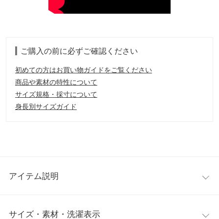
ご購入の前に必ずご確認ください
初めての方はお買い物ガイドをご覧ください
商品や素材の特性について
サイズ規格・採寸について
身長別サイズガイド
アイテム説明
ぷっくり感がかわいいスタンドネックダウンジャケット。メタリ
サイズ・素材・洗濯表示
ックの光沢感が新鮮な今季注目デザイン。裾はドローコード仕様