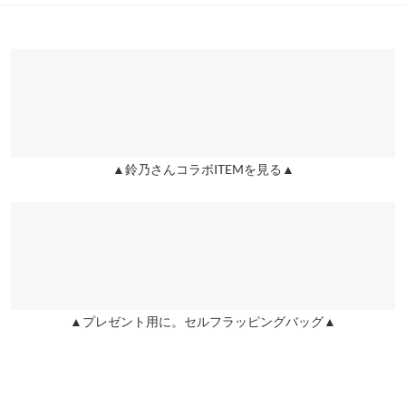
カラー：ブラック
サイズ：M
購入日：2024/06/06
※表示されている情報は、8/08 05:02 時点のものになります。
身幅
40
42.5
※在庫ありの表示でも売り切れ等の場合がございますので、詳し
裃のような肩のデザインがデコルテをすっきりシャープに、胸の
くはご利用店舗にお問い合わせください。
裾幅
92
95
位置を高くスタイル良く見せてくれます！裾に向けた控えめな広
がりも大人かわいいです。品の良い光沢感も高見えします。ブラ
身長別サイズガイド
サイズ規格・採寸について
兵庫県
三宮店
の肩紐が隠れるのも良きです。 1点だけ、脇の開き過ぎが気にな
店舗在庫
るといえば気になります。
▲鈴乃さんコラボITEMを見る▲
かおひろ |
身長：
156cm
~
160cm
| 体重：
56kg
~
60kg
| 足のサイズ：
24.0cm
姫路店
店舗在庫
~
24.5cm
★★★★★
★★★★★
5
カラー：ブラック
サイズ：S
購入日：2024/05/19
148cmの娘に購入しました。太もも辺りまで隠れてくれるので細
見えもしてくれてTシャツの上からも可愛く着れました。
▲プレゼント用に。セルフラッピングバッグ▲
cherie♡ |
身長：
146cm
~
150cm
| 体重：
~
| 足のサイズ：
~
★★★★★
★★★★★
5