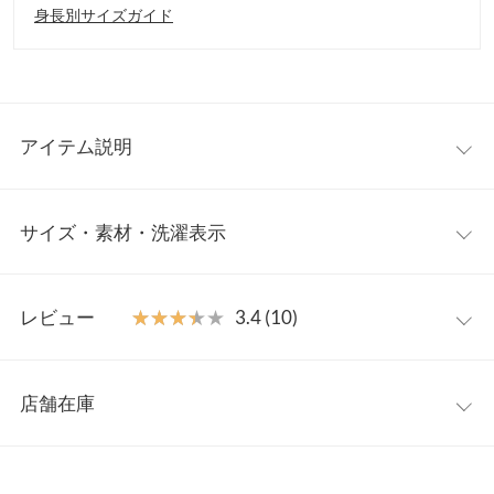
身長別サイズガイド
アイテム説明
コーデを華やかに彩るフェミニンブラウス。ティアードとフリル
サイズ・素材・洗濯表示
デザインが一枚で存在感をもたらしエレガントな印象に。デニム
やスラックスなど、カジュアルボトムスにあわせて甘さをおさえ
たMIXコーデもおすすめです。
フリー
【素材・サイズ感】
レビュー
★★★★★
★★★★★
3.4 (10)
程よくハリ感のあるシワになりにくい綿混素材。レイヤードしや
着丈
59
すいスッキリとしたシルエットでインナー使いにも最適。女性ら
レビュー：10件
しさが惹き立つデザインでセレモニーなどフォーマルな装いにも
肩幅
41
店舗在庫
ぴったりな一着です。
★★★★★
★★★★★
5
身幅
45
※キャンセル/変更不可
カラー：ブラック
サイズ：フリー
購入日：2025/10/22
※表示されている情報は、8/10 00:53 時点のものになります。
※在庫ありの表示でも売り切れ等の場合がございますので、詳し
袖幅
18