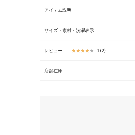
アイテム説明
コーデを一気に華やかに仕上げるオフショルトップ
ムスリーブやリボンディティールなどフェミニン要
サイズ・素材・洗濯表示
ム。一枚ではもちろん、シアートップスやカットソ
イルを楽しめます。
【素材・サイズ感】
レビュー
★★★★★
★★★★★
4 (2)
ぽこぽことした表面感のあるふくれジャガード素材
着丈
に。大きく開いたデコルテラインが顔周りをすっき
レビュー：2件
カジュアルからエレガントにも様々なスタイリング
店舗在庫
袖丈
スです。
※キャンセル/変更不可
裾幅
★★★★★
★★★★★
4
※表示されている情報は、8/09 20:36 時点のものになりま
カラー：ブラック
※在庫ありの表示でも売り切れ等の場合がございますので
サイズ：フリー
購入日：2024/07/01
わせください。
袖口幅
とっても可愛いので夏はたくさん使いたいです！
身長別サイズガ
兵庫県
三宮店
lettuce202008170835051 |
※当商品はフリーサイズです。管理都合上、商品ラベル
表示されていることがありますが、お届けの商品に誤り
ください。
姫路店
★★★★★
★★★★★
4