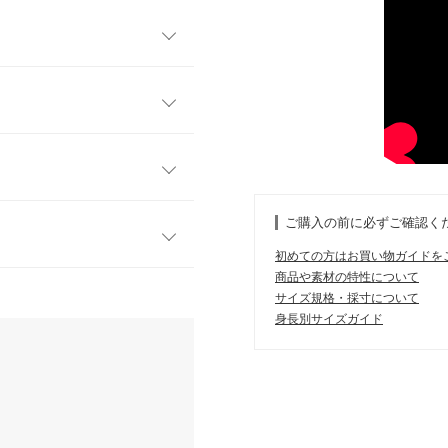
ス。ふんわりとしたボリュー
素たっぷりなトレンドアイテ
ーなど幅広いレイヤードスタ
フリー
がふんわりと柔らかな印象
52
りとアクセも映える存在感。
ご購入の前に必ずご確認く
に合わせられる主役級トップ
24
初めての方はお買い物ガイドを
83.5
商品や素材の特性について
す。
サイズ規格・採寸について
、詳しくはご利用店舗にお問い合
15
身長別サイズガイド
イド
サイズ規格・採寸について
身長：
~
| 体重：
~
| 足のサイズ：
~
店舗在庫
にはSやMなど具体的なサイズが
はございませんので、予めご了承