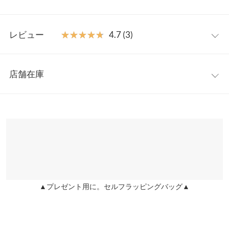
えも演出。着脱しやすいフロントのジップデザインはコーデのア
クセントに存在感をもたらせてくれます。
フリー
【素材・サイズ感】
レビュー
★★★★★
★★★★★
4.7 (3)
表面感のあるキルティング素材を使用。季節感がありながら軽い
着丈
83.5
着心地が魅力。ゆとりをもたせたIラインシルエットなのでボディ
レビュー：3件
ラインを気にせず細見え効果も期待できます◎便利なサイドポケ
肩幅
37
店舗在庫
ットつきです。
★★★★★
★★★★★
5
身幅
46
※キャンセル/変更不可
カラー：ブラック
サイズ：フリー
購入日：2023/12/24
※表示されている情報は、8/08 05:04 時点のものになります。
※在庫ありの表示でも売り切れ等の場合がございますので、詳し
ウエスト幅
47
もっとミニ丈になるのかと心配でしたが、丁度良かったです。
くはご利用店舗にお問い合わせください。
ROOSE |
身長：
151cm
~
155cm
| 体重：
41kg
~
45kg
| 足のサイズ：
22.0cm
~
ヒップ幅
49
22.5cm
兵庫県
三宮店
裾幅
51
店舗在庫
★★★★★
★★★★★
5
袖口幅
23.5
カラー：ブラック
サイズ：フリー
購入日：2023/11/22
▲プレゼント用に。セルフラッピングバッグ▲
姫路店
店舗在庫
デザインが可愛いくて購入しました！買ってよかったです！
重さ（g）
290
うらちゃん |
身長：
151cm
~
155cm
| 体重：
46kg
~
50kg
| 足のサイズ：
身長別サイズガイド
サイズ規格・採寸について