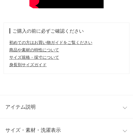
ご購入の前に必ずご確認ください
初めての方はお買い物ガイドをご覧ください
商品や素材の特性について
サイズ規格・採寸について
身長別サイズガイド
アイテム説明
トレンドのキルティングがポイントのミニジャンスカ。深めのV
サイズ・素材・洗濯表示
ネックなので様々なインナーと合わせやすく上半身のスッキリ見