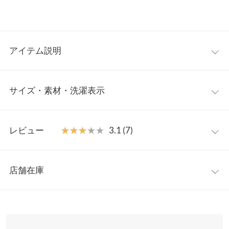
アイテム説明
メリハリのあるシルエットラインが際立つトレンドトップス。女
サイズ・素材・洗濯表示
性らしい手元を演出するフレアスリーブとふんわり広がるペプラ
ムが華やかなデザイン。シンプルなボトムに合わせるだけで着映
える装いに仕上がる手軽さがうれしい一着です。
フリー
【素材・サイズ感】
レビュー
★★★★★
★★★★★
3.1 (7)
もっちり感のあるリブカットソー地にドッキングした異素材切り
着丈（前）
66.5
替えがポイント。ゆとりがありながら細見え効果のあるシルエッ
レビュー：7件
トが魅力◎柔らかい素材感なのでインナーとしても活躍、アウタ
着丈（後）
71
店舗在庫
ーなどの羽織りものもごわつきにくい快適な着心地です。
★★★★★
★★★★★
5
肩幅
36.5
※キャンセル/変更不可
カラー：ブラック×オフ
サイズ：フリー
購入日：2023/11/05
※表示されている情報は、8/10 18:40 時点のものになります。
※在庫ありの表示でも売り切れ等の場合がございますので、詳し
身幅
42.5
お気に入りなので2色買いしました、おすすめです
くはご利用店舗にお問い合わせください。