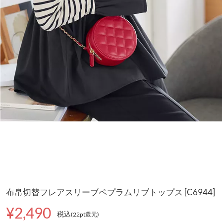
布帛切替フレアスリーブペプラムリブトップス [C6944]
¥2,490
税込
(22pt還元
)