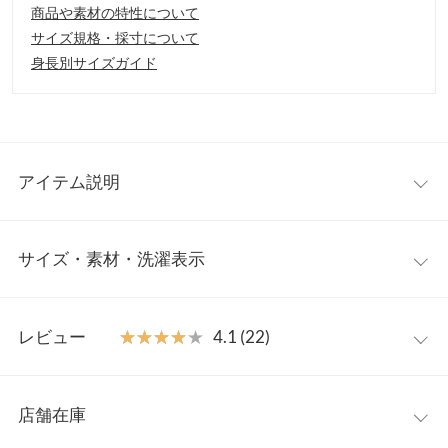
商品や素材の特性について
サイズ規格・採寸について
身長別サイズガイド
アイテム説明
ハリ感のあるしっかりとした厚みのニット素材でお作りしたショ
サイズ・素材・洗濯表示
ート丈カーディガン。ドライタッチで軽い着心地なのでロングシ
ーズンご着用可能◎。カジュアルなデニムからガーリーなフレア
スカートまでボトムスを選ばずデイリーに使いやすいアイテムで
フリー
す。
レビュー
★★★★★
★★★★★
4.1 (22)
【素材・サイズ感】
着丈
42
ストレッチ性ばっちりで着用しやすく、ダブルジップ仕様なので
レビュー：22件
お好みの着方をお楽しみいただけます。カーデとしてはもちろ
肩幅
33
店舗在庫
ん、前を閉めてクロップド丈のニットトップスとしてもご着用可
★★★★★
★★★★★
5