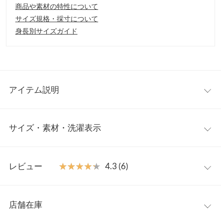
商品や素材の特性について
サイズ規格・採寸について
身長別サイズガイド
アイテム説明
低身長さん向けシリーズ【プチレタス】から、スパンコールがア
サイズ・素材・洗濯表示
クセントになったシーズンムードたっぷりなペプラムチュニック
が登場。キルティング×ペプラムデザインでトレンド感を演出。
お手持ちのブラウスやリブニットにレイヤードするだけで、一気
【サイズ規格】
に華やかなスタイリングが完成します◎。
レビュー
★★★★★
★★★★★
4.3 (6)
神戸レタスオリジナルの独自規格です。
【素材・サイズ感】
ほんのり起毛感のある生地感がシーズンムードたっぷり。低身長
レビュー：6件
プチM
さんにぴったりなサイズ感になるよう、シルエットや着丈など細
店舗在庫
着丈
66
部までこだわりの詰まった一枚。ふんわり広がる裾デザインが大
★★★★★
★★★★★
5