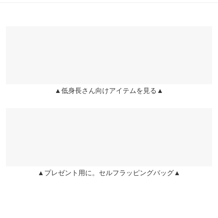
人可愛いシルエットに。ご自宅でお手入れいただけるのも嬉しい
カラー：ブラック
サイズ：プチM
購入日：2023/11/05
※表示されている情報は、8/09 22:51 時点のものになります。
肩幅
32
ポイントです。
※在庫ありの表示でも売り切れ等の場合がございますので、詳し
高身長でもプチサイズ平気でした。よかった〜！めちゃくちゃか
※キャンセル/変更不可
くはご利用店舗にお問い合わせください。
身幅
46.5
わいいです！キラキラがかわいくって太陽の下とか映えます！
lettuce600cr |
身長：
166cm
~
170cm
| 体重：
51kg
~
55kg
| 足のサイズ：
裾幅
140
兵庫県
三宮店
24.0cm
~
24.5cm
店舗在庫
袖口幅
27
★★★★★
★★★★★
5
▲低身長さん向けアイテムを見る▲
姫路店
身長別サイズガイド
サイズ規格・採寸について
店舗在庫
カラー：ブラック
サイズ：プチM
購入日：2023/10/30
低身長ではないですが、丈もちょうど良くボリューム感がとても
可愛いです。
おこめもち |
身長：
161cm
~
165cm
| 体重：
56kg
~
60kg
| 足のサイズ：
23.0cm
~
23.5cm
▲プレゼント用に。セルフラッピングバッグ▲
★★★★★
★★★★★
5
カラー：エクリュ
サイズ：プチM
購入日：2023/10/20
めちゃくちゃ可愛いです。 164cmですが、丈も短すぎずちょうと