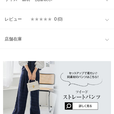
材のパンツ【M3976】と合わせてセットアップとしても楽しんで
いただけます◎
フリー
【素材・サイズ感】
レビュー
★★★★★
★★★★★
0 (0)
ツイード×ベロア素材でシーズンムード漂う一枚。胸下切替のフ
裏地
32
レアデザインが女性らしいシルエットをキープ、コンパクトな丈
レビュー：0件
感はスタイルアップ見え効果も◎シンプルなニットやインナーと
着丈（肩紐除く）
38.5
店舗在庫
合わせるだけでトレンド感たっぷりなコーディネートが完成しま
more
レビューを書く
身幅
39〜48.5
す。
※表示されている情報は、8/09 04:09 時点のものになります。
投稿でポイントプレゼント
※キャンセル/変更不可
※在庫ありの表示でも売り切れ等の場合がございますので、詳し
ウエスト幅
39
くはご利用店舗にお問い合わせください。
裾幅
72.5
兵庫県
三宮店
身長別サイズガイド
サイズ規格・採寸について
店舗在庫
※当商品はフリーサイズです。管理都合上、商品ラベルにはSやM
姫路店
など具体的なサイズが表示されていることがありますが、お届け
店舗在庫
の商品に誤りはございませんので、予めご了承ください。
※生産時期の違いによる色や素材に関して、多少の個体差が生じ