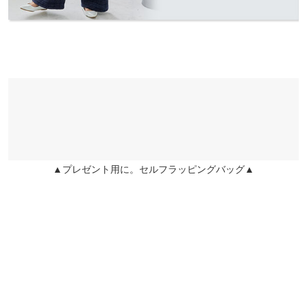
ている場合がございます。予めご了承ください。
※上記寸法は、生産時に指示した寸法に従い掲載しております。
生産時期の違いによる製造時の個体差が多少生じている場合がご
ざいます。また、商品についたメーカータグの数値とは異なる場
合がございます。予めご了承ください。
素材
表地：ポリエステル80%綿20%・肩紐：ポリエステル100%・裏
▲プレゼント用に。セルフラッピングバッグ▲
地：ポリエステル100%
商品詳細
伸縮性：なし 淡色透け：なし 濃色透け：なし 裏地：あり
原産国
中国
洗濯表示