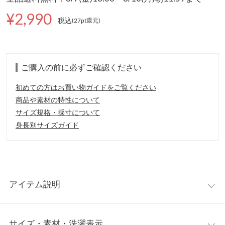
¥2,990
税込
(27pt還元
)
ご購入の前に必ずご確認ください
初めての方はお買い物ガイドをご覧ください
商品や素材の特性について
サイズ規格・採寸について
身長別サイズガイド
アイテム説明
高級感引きたてる華やかトップス。シックなツイード素材にシャ
サイズ・素材・洗濯表示
ーリングを施したベロアショルダーが大人かわいい印象に。同素