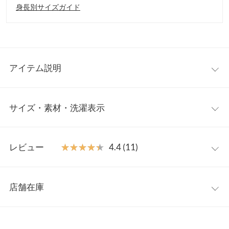
身長別サイズガイド
アイテム説明
神戸レタス史上一番あったかい裏起毛シリーズの「ぬく盛り」か
サイズ・素材・洗濯表示
ら、トレンド感のあるコンパクト丈のプルオーバーが登場。ワン
ピースにレイヤードしたり、ハイウエストのボトムスなどにあわ
せることで脚長効果も◎。シンプルなデザインなので着回し力も
フリー
抜群です。
レビュー
★★★★★
★★★★★
4.4 (11)
【素材・サイズ感】
着丈
54.5
ふわふわの裏起毛でしっかり暖かい&軽い着心地で、デイリーコ
レビュー：11件
ーデからリラックスウェアとしても活躍間違いなし。ご自宅でお
肩幅
44.5
店舗在庫
洗濯いただけるイージーケアなのも嬉しいポイント。同素材のス
★★★★★
★★★★★
5
身幅
57
カート【M3971】や【M786】、パンツの【M3436】とセットア
カラー：ホワイト
サイズ：フリー
購入日：2024/03/07
※表示されている情報は、8/08 12:57 時点のものになります。
ップでご着用可能なので、着こなしは自由自在。シリーズで何着
※在庫ありの表示でも売り切れ等の場合がございますので、詳し
袖幅
20