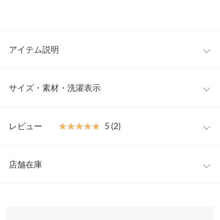
アイテム説明
長さの異なる2タイプのベルトを付け替えできるフェイクレザー
サイズ・素材・洗濯表示
ショルダーバッグ。程よいサイズ感で、見た目より収納力があり
ます。大きめの内ポケットにもファスナー付きのため、中身の整
理がしやすいのも嬉しいポイント。トレンドに左右されないシル
ワンサイズ
エットでどんなコーデにもマッチします。
レビュー
★★★★★
★★★★★
5 (2)
【素材・サイズ感】
【A】高さ
17
柔らかいフェイクレザーで開閉や収納がしやすく、表面のシボの
レビュー：2件
質感と裏地もこだわったデザインで高見え。長い方の肩紐にはベ
【A】横幅
27
店舗在庫
ルト穴が施されており、お好みで調節が可能◎。実用性とデザイ
★★★★★
★★★★★
5
【A】マチ
7
ン性を兼ね備えたアイテムです。
カラー：ダークブラウン
購入日：2023/11/19
※表示されている情報は、8/06 07:40 時点のものになります。
※キャンセル/変更不可
※在庫ありの表示でも売り切れ等の場合がございますので、詳し
【A】ポケット（内）
1
ブラウン系のコーデに合わせるために購入。 小さく見えるのに長
くはご利用店舗にお問い合わせください。
財布もしっかり入るのでありがたいです。 このお値段にしては高